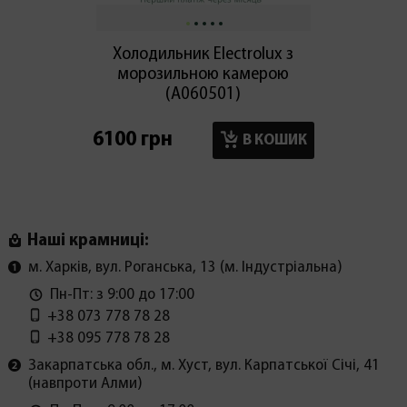
Холодильник Electrolux з
Вбудо
морозильною камерою
AEG T
(А060501)
6100 грн
30100
В КОШИК
Наші крамниці:
м. Харків, вул. Роганська, 13 (м. Індустріальна)
Пн-Пт: з 9:00 до 17:00
+38 073 778 78 28
+38 095 778 78 28
Закарпатська обл., м. Хуст, вул. Карпатської Січі, 41
(навпроти Алми)