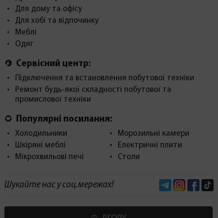
Для дому та офісу
Для хобі та відпочинку
Меблі
Одяг
Сервісний центр:
Підключення та встановлення побутової техніки
Ремонт будь-якої складності побутової та
промислової техніки
Популярні посилання:
Холодильники
Морозильні камери
Шкіряні меблі
Електричні плити
Мікрохвильові печі
Столи
Telegram
Instagram
Face
Шукайте нас у соц.мережах!