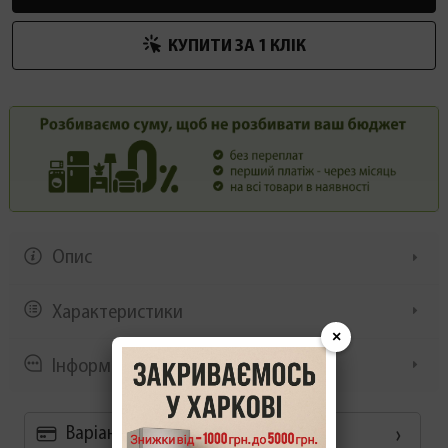
КУПИТИ ЗА 1 КЛIК
Опис
Характеристики
×
Інформація/демонстрація
Варіанти оплати