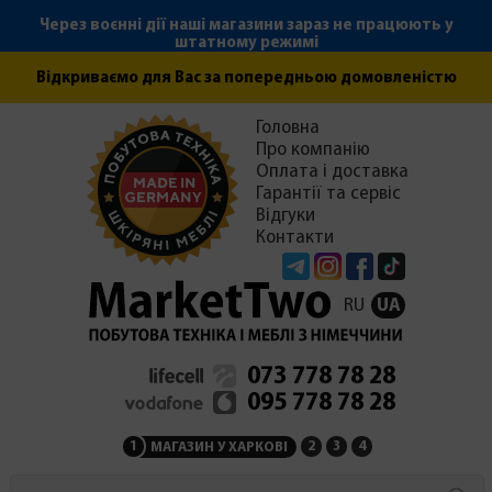
Через воєнні дії наші магазини зараз не працюють у
штатному режимі
Відкриваємо для Вас за попередньою домовленістю
Головна
Про компанію
Оплата і доставка
Гарантії та сервіс
Відгуки
Контакти
Telegram
Instagram
Facebook
Tiktok
RU
UA
073 778 78 28
095 778 78 28
1
2
3
4
МАГАЗИН У ХАРКОВІ
МАГАЗИН НА ЗАКАРПАТ
СЕРВІСНИЙ ЦЕНТР
АДМІНІСТРАЦІЯ