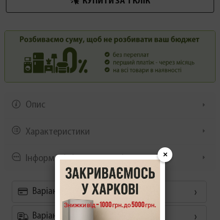
КУПИТИ ЗА 1 КЛIК
Опис
Характеристики
×
Інформація/демонстрація
Варіанти оплати
Варіанти доставки