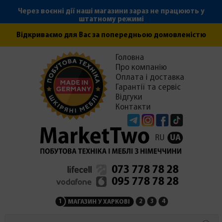
Через воєнні дії наші магазини зараз не працюють у
штатному режимі
Відкриваємо для Вас за попередньою домовленістю
Головна
Про компанію
Оплата і доставка
Гарантії та сервіс
Відгуки
Контакти
Telegram
Instagram
Facebook
Tiktok
RU
UA
073 778 78 28
095 778 78 28
1
2
3
4
МАГАЗИН У ХАРКОВІ
МАГАЗИН НА ЗАКАРПАТ
СЕРВІСНИЙ ЦЕНТР
АДМІНІСТРАЦІЯ