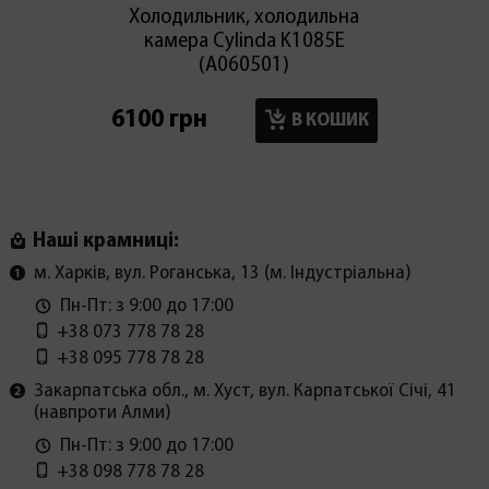
Холодильник, холодильна
Холод
камера Cylinda K1085E
мор
(А060501)
6100 грн
6100 г
В КОШИК
Наші крамниці:
м. Харків, вул. Роганська, 13 (м. Індустріальна)
Пн-Пт: з 9:00 до 17:00
+38 073 778 78 28
+38 095 778 78 28
Закарпатська обл., м. Хуст, вул. Карпатської Січі, 41
(навпроти Алми)
Пн-Пт: з 9:00 до 17:00
+38 098 778 78 28