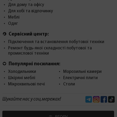
Для дому та офісу
Для хобі та відпочинку
Меблі
Одяг
Сервісний центр:
Підключення та встановлення побутової техніки
Ремонт будь-якої складності побутової та
промислової техніки
Популярні посилання:
Холодильники
Морозильні камери
Шкіряні меблі
Електричні плити
Мікрохвильові печі
Столи
Telegram
Instagram
Face
Шукайте нас у соц.мережах!