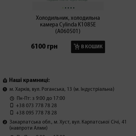
Холодильник, холодильна
Холод
камера Cylinda K1085E
мор
(А060501)
6100 грн
6100 г
В КОШИК
Наші крамниці:
м. Харків, вул. Роганська, 13 (м. Індустріальна)
Пн-Пт: з 9:00 до 17:00
+38 073 778 78 28
+38 095 778 78 28
Закарпатська обл., м. Хуст, вул. Карпатської Січі, 41
(навпроти Алми)