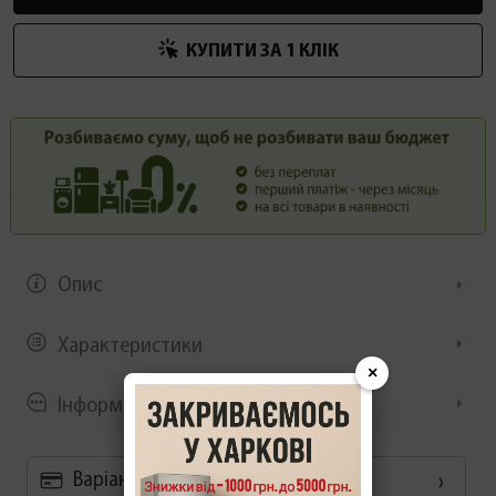
КУПИТИ ЗА 1 КЛIК
Опис
Характеристики
×
Інформація/демонстрація
Варіанти оплати