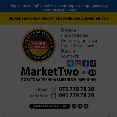
Через воєнні дії наші магазини зараз не працюють у
штатному режимі
Відкриваємо для Вас за попередньою домовленістю
Головна
Про компанію
Оплата і доставка
Гарантії та сервіс
Відгуки
Контакти
Telegram
Instagram
Facebook
Tiktok
RU
UA
073 778 78 28
095 778 78 28
1
2
3
4
МАГАЗИН У ХАРКОВІ
МАГАЗИН НА ЗАКАРПАТ
СЕРВІСНИЙ ЦЕНТР
АДМІНІСТРАЦІЯ