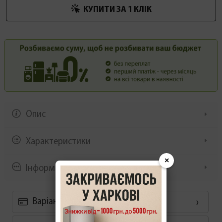
КУПИТИ ЗА 1 КЛIК
Опис
Характеристики
×
Інформація/демонстрація
Варіанти оплати