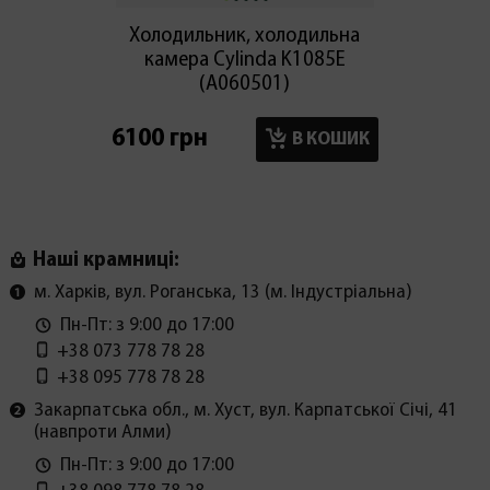
Холодильник, холодильна
Холод
камера Cylinda K1085E
мор
(А060501)
6100 грн
6100 г
В КОШИК
Наші крамниці:
м. Харків, вул. Роганська, 13 (м. Індустріальна)
Пн-Пт: з 9:00 до 17:00
+38 073 778 78 28
+38 095 778 78 28
Закарпатська обл., м. Хуст, вул. Карпатської Січі, 41
(навпроти Алми)
Пн-Пт: з 9:00 до 17:00