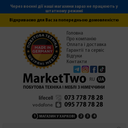
Через воєнні дії наші магазини зараз не працюють у
штатному режимі
Відкриваємо для Вас за попередньою домовленістю
Головна
Про компанію
Оплата і доставка
Гарантії та сервіс
Відгуки
Контакти
Telegram
Instagram
Facebook
Tiktok
RU
UA
073 778 78 28
095 778 78 28
1
2
3
4
МАГАЗИН У ХАРКОВІ
МАГАЗИН НА ЗАКАРПАТ
СЕРВІСНИЙ ЦЕНТР
АДМІНІСТРАЦІЯ