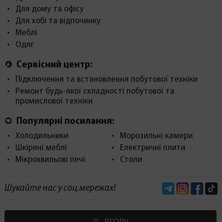
Для дому та офісу
Для хобі та відпочинку
Меблі
Одяг
Сервісний центр:
Підключення та встановлення побутової техніки
Ремонт будь-якої складності побутової та
промислової техніки
Популярні посилання:
Холодильники
Морозильні камери
Шкіряні меблі
Електричні плити
Мікрохвильові печі
Столи
Telegram
Instagram
Face
Шукайте нас у соц.мережах!