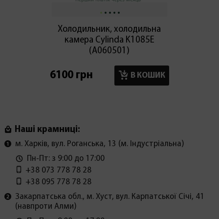
Холодильник, холодильна
Холод
камера Cylinda K1085E
мор
(А060501)
6100 грн
6100 г
В КОШИК
Наші крамниці:
м. Харків, вул. Роганська, 13 (м. Індустріальна)
Пн-Пт: з 9:00 до 17:00
+38 073 778 78 28
+38 095 778 78 28
Закарпатська обл., м. Хуст, вул. Карпатської Січі, 41
(навпроти Алми)