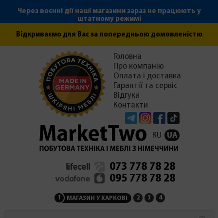
Через воєнні дії наші магазини зараз не працюють у
штатному режимі
Відкриваємо для Вас за попередньою домовленістю
Головна
Про компанію
Оплата і доставка
Гарантії та сервіс
Відгуки
Контакти
Telegram
Instagram
Facebook
Tiktok
RU
UA
073 778 78 28
095 778 78 28
1
2
3
4
МАГАЗИН У ХАРКОВІ
МАГАЗИН НА ЗАКАРПАТ
СЕРВІСНИЙ ЦЕНТР
АДМІНІСТРАЦІЯ