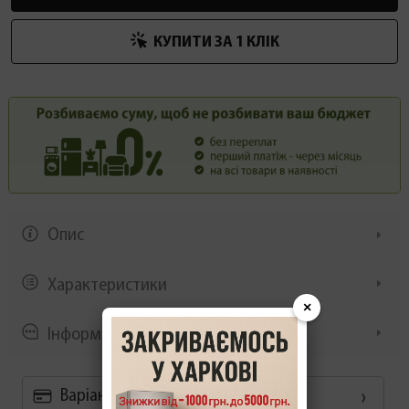
КУПИТИ ЗА 1 КЛIК
Опис
Характеристики
×
Інформація/демонстрація
Варіанти оплати