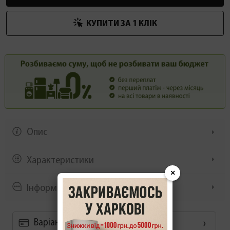
КУПИТИ ЗА 1 КЛIК
Опис
Характеристики
×
Інформація/демонстрація
Варіанти оплати