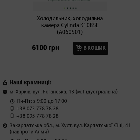
Холодильник, холодильна
Холод
камера Cylinda K1085E
мор
(А060501)
6100 грн
6100 г
В КОШИК
Наші крамниці:
м. Харків, вул. Роганська, 13 (м. Індустріальна)
Пн-Пт: з 9:00 до 17:00
+38 073 778 78 28
+38 095 778 78 28
Закарпатська обл., м. Хуст, вул. Карпатської Січі, 41
(навпроти Алми)