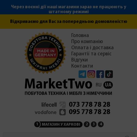
Через воєнні дії наші магазини зараз не працюють у
штатному режимі
Відкриваємо для Вас за попередньою домовленістю
Головна
Про компанію
Оплата і доставка
Гарантії та сервіс
Відгуки
Контакти
Telegram
Instagram
Facebook
Tiktok
RU
UA
073 778 78 28
095 778 78 28
1
2
3
4
МАГАЗИН У ХАРКОВІ
МАГАЗИН НА ЗАКАРПАТ
СЕРВІСНИЙ ЦЕНТР
АДМІНІСТРАЦІЯ