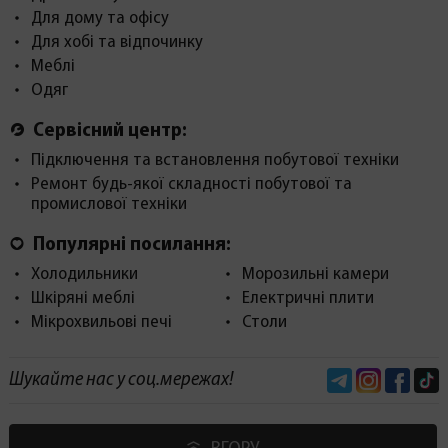
Для дому та офісу
Для хобі та відпочинку
Меблі
Одяг
Сервісний центр:
Підключення та встановлення побутової техніки
Ремонт будь-якої складності побутової та
промислової техніки
Популярні посилання:
Холодильники
Морозильні камери
Шкіряні меблі
Електричні плити
Мікрохвильові печі
Столи
Telegram
Instagram
Face
Шукайте нас у соц.мережах!