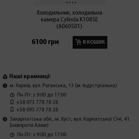
Холодильник, холодильна
Холод
камера Cylinda K1085E
мор
(А060501)
6100 грн
6100 г
В КОШИК
Наші крамниці:
м. Харків, вул. Роганська, 13 (м. Індустріальна)
Пн-Пт: з 9:00 до 17:00
+38 073 778 78 28
+38 095 778 78 28
Закарпатська обл., м. Хуст, вул. Карпатської Січі, 41
(навпроти Алми)
Пн-Пт: з 9:00 до 17:00