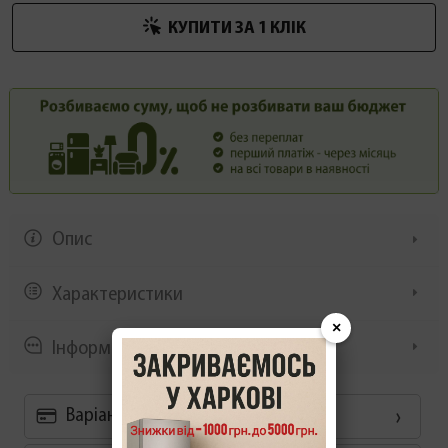
КУПИТИ ЗА 1 КЛIК
Опис
Характеристики
×
Інформація/демонстрація
Варіанти оплати