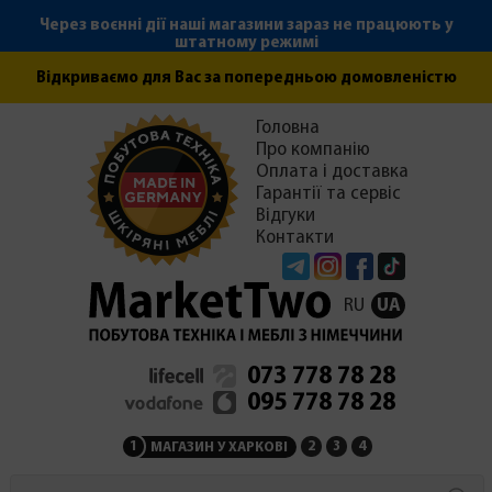
Через воєнні дії наші магазини зараз не працюють у
штатному режимі
Відкриваємо для Вас за попередньою домовленістю
Головна
Про компанію
Оплата і доставка
Гарантії та сервіс
Відгуки
Контакти
Telegram
Instagram
Facebook
Tiktok
RU
UA
073 778 78 28
095 778 78 28
1
2
3
4
МАГАЗИН У ХАРКОВІ
МАГАЗИН НА ЗАКАРПАТ
СЕРВІСНИЙ ЦЕНТР
АДМІНІСТРАЦІЯ