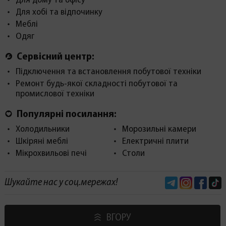
Для дому та офісу
Для хобі та відпочинку
Меблі
Одяг
Сервісний центр:
Підключення та встановлення побутової техніки
Ремонт будь-якої складності побутової та
промислової техніки
Популярні посилання:
Холодильники
Морозильні камери
Шкіряні меблі
Електричні плити
Мікрохвильові печі
Столи
Telegram
Instagram
Face
Шукайте нас у соц.мережах!
ВГОРУ