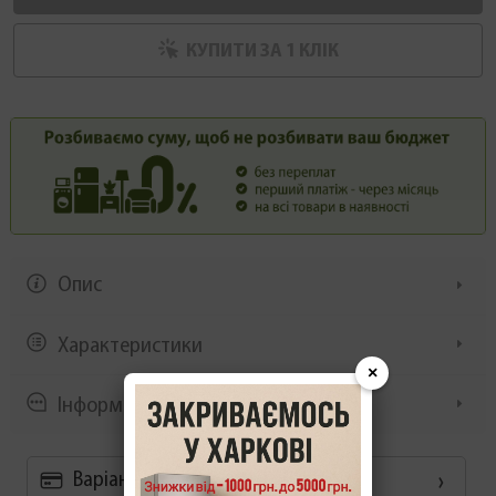
КУПИТИ ЗА 1 КЛIК
Опис
Характеристики
×
Інформація/демонстрація
Варіанти оплати