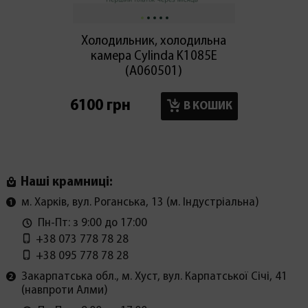
Холодильник, холодильна
Холод
камера Cylinda K1085E
мор
(А060501)
6100 грн
6100 г
В КОШИК
Наші крамниці:
м. Харків, вул. Роганська, 13 (м. Індустріальна)
Пн-Пт: з 9:00 до 17:00
+38 073 778 78 28
+38 095 778 78 28
Закарпатська обл., м. Хуст, вул. Карпатської Січі, 41
(навпроти Алми)