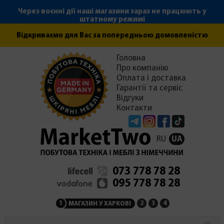
Через воєнні дії наші магазини зараз не працюють у
штатному режимі
Відкриваємо для Вас за попередньою домовленістю
Головна
Про компанію
Оплата і доставка
Гарантії та сервіс
Відгуки
Контакти
Telegram
Instagram
Facebook
Tiktok
RU
UA
073 778 78 28
095 778 78 28
1
2
3
4
МАГАЗИН У ХАРКОВІ
МАГАЗИН НА ЗАКАРПАТ
СЕРВІСНИЙ ЦЕНТР
АДМІНІСТРАЦІЯ