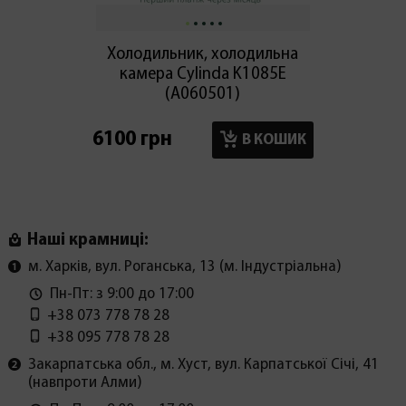
Холодильник, холодильна
Холод
камера Cylinda K1085E
мор
(А060501)
6100 грн
6100 г
В КОШИК
Наші крамниці:
м. Харків, вул. Роганська, 13 (м. Індустріальна)
Пн-Пт: з 9:00 до 17:00
+38 073 778 78 28
+38 095 778 78 28
Закарпатська обл., м. Хуст, вул. Карпатської Січі, 41
(навпроти Алми)