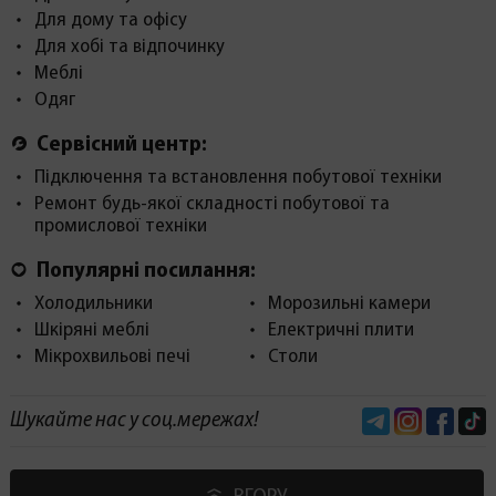
Для дому та офісу
Для хобі та відпочинку
Меблі
Одяг
Сервісний центр:
Підключення та встановлення побутової техніки
Ремонт будь-якої складності побутової та
промислової техніки
Популярні посилання:
Холодильники
Морозильні камери
Шкіряні меблі
Електричні плити
Мікрохвильові печі
Столи
Telegram
Instagram
Face
Шукайте нас у соц.мережах!