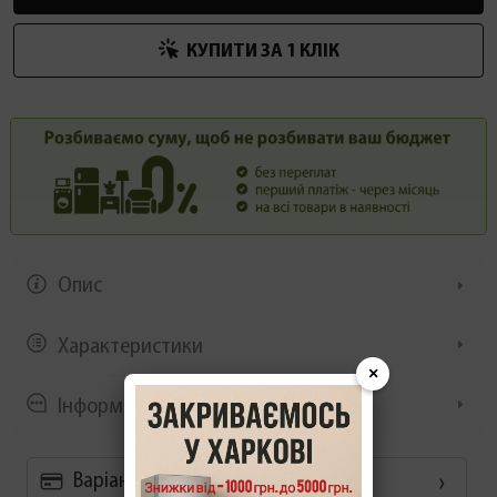
КУПИТИ ЗА 1 КЛIК
Опис
Характеристики
×
Інформація/демонстрація
Варіанти оплати