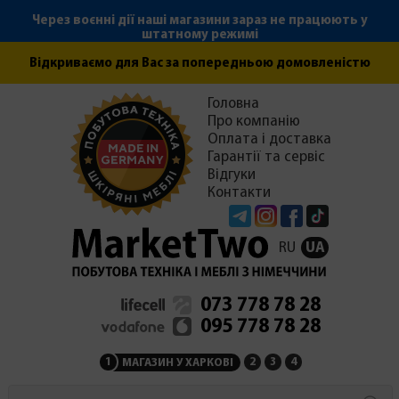
Через воєнні дії наші магазини зараз не працюють у
штатному режимі
Відкриваємо для Вас за попередньою домовленістю
Головна
Про компанію
Оплата і доставка
Гарантії та сервіс
Відгуки
Контакти
Telegram
Instagram
Facebook
Tiktok
RU
UA
073 778 78 28
095 778 78 28
1
2
3
4
МАГАЗИН У ХАРКОВІ
МАГАЗИН НА ЗАКАРПАТ
СЕРВІСНИЙ ЦЕНТР
АДМІНІСТРАЦІЯ