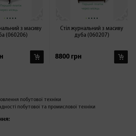
нальний з масиву
Стіл журнальний з масиву
ба (060206)
дуба (060207)
В КОШИК
В 
н
8800 грн
овлення побутової техніки
адності побутової та промислової техніки
ння: