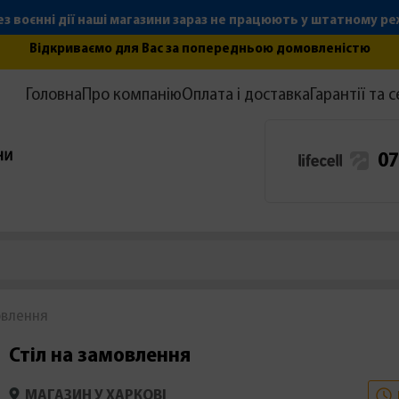
з воєнні дії наші магазини зараз не працюють у штатному р
Відкриваємо для Вас за попередньою домовленістю
Головна
Про компанію
Оплата і доставка
Гарантії та с
07
овлення
Стіл на замовлення
МАГАЗИН У ХАРКОВІ