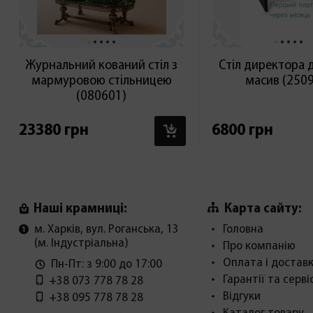
Журнальний кований стіл з
Стіл директора 
мармуровою стільницею
масив (250
(080601)
В КОШИК
23380 грн
6800 грн
Карта сайту:
Наші крамниці:
м. Харків, вул. Роганська, 13
Головна
(м. Індустріальна)
Про компанію
Оплата і достав
Пн-Пт: з 9:00 до 17:00
Гарантії та серві
+38 073 778 78 28
Відгуки
+38 095 778 78 28