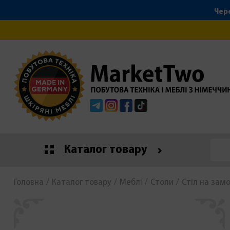
Чере
Telegram
Instagram
Facebook
Tiktok
Каталог товару
Головна
Каталог товару
Меблі
Столи
Стіл на зам