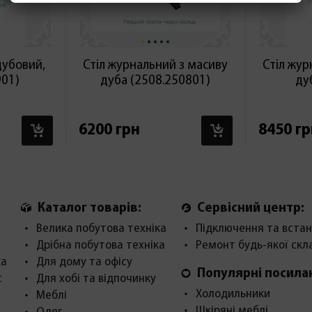
дубовий,
Стіл журнальний з масиву
Стіл жур
901)
дуба (2508.250801)
ду
В КОШИК
В КОШИК
6200 грн
8450 гр
Каталог товарів:
Сервісний центр:
Велика побутова техніка
Підключення та встан
Дрібна побутова техніка
Ремонт будь-якої скл
ка
Для дому та офісу
Популярні посила
с
Для хобі та відпочинку
Холодильники
Меблі
Шкіряні меблі