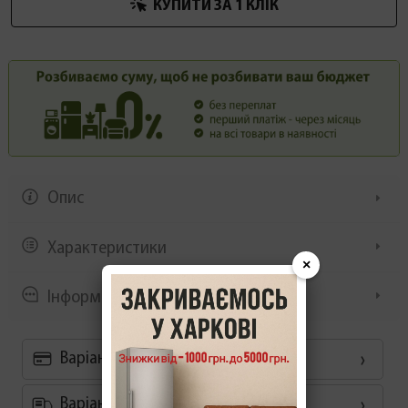
КУПИТИ ЗА 1 КЛIК
Опис
Характеристики
×
Інформація/демонстрація
Варіанти оплати
Варіанти доставки