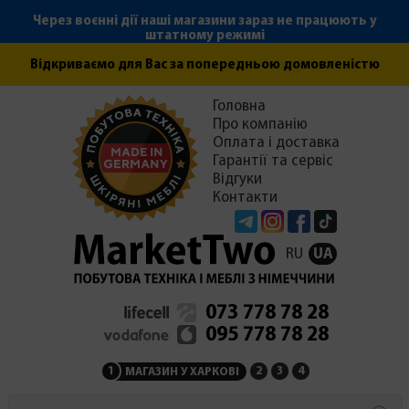
Через воєнні дії наші магазини зараз не працюють у
штатному режимі
Відкриваємо для Вас за попередньою домовленістю
Головна
Про компанію
Оплата і доставка
Гарантії та сервіс
Відгуки
Контакти
Telegram
Instagram
Facebook
Tiktok
RU
UA
073 778 78 28
095 778 78 28
1
2
3
4
МАГАЗИН У ХАРКОВІ
МАГАЗИН НА ЗАКАРПАТ
СЕРВІСНИЙ ЦЕНТР
АДМІНІСТРАЦІЯ