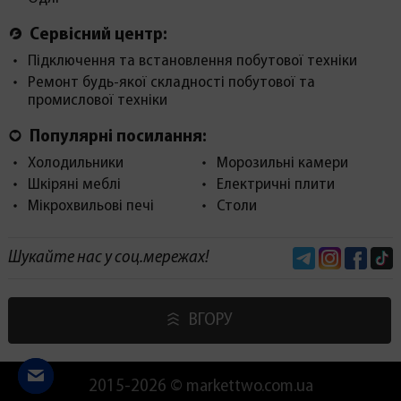
Сервісний центр:
Підключення та встановлення побутової техніки
Ремонт будь-якої складності побутової та
промислової техніки
Популярні посилання:
Холодильники
Морозильні камери
Шкіряні меблі
Електричні плити
Мікрохвильові печі
Столи
Telegram
Instagram
Face
Шукайте нас у соц.мережах!
ВГОРУ
2015-2026 © markettwo.com.ua