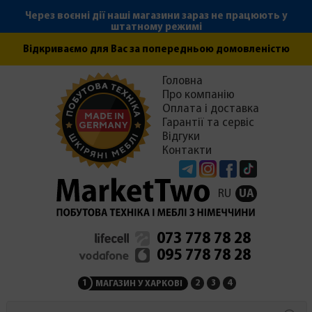
Через воєнні дії наші магазини зараз не працюють у
штатному режимі
Відкриваємо для Вас за попередньою домовленістю
Головна
Про компанію
Оплата і доставка
Гарантії та сервіс
Відгуки
Контакти
Telegram
Instagram
Facebook
Tiktok
RU
UA
073 778 78 28
095 778 78 28
1
2
3
4
МАГАЗИН У ХАРКОВІ
МАГАЗИН НА ЗАКАРПАТ
СЕРВІСНИЙ ЦЕНТР
АДМІНІСТРАЦІЯ