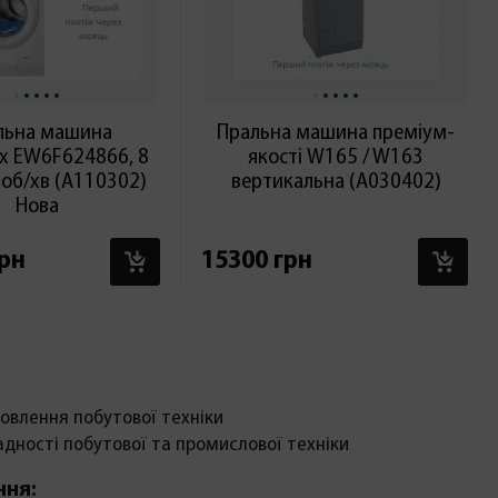
льна машина
Пральна машина преміум-
ux EW6F624866, 8
якості W165 / W163
0 об/хв (А110302)
вертикальна (А030402)
Нова
В КОШИК
В 
грн
15300 грн
овлення побутової техніки
адності побутової та промислової техніки
ння: