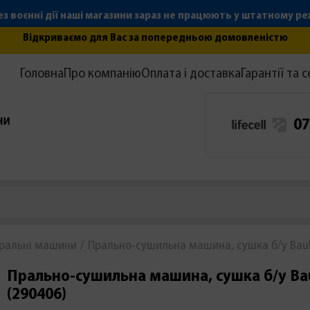
з воєнні дії наші магазини зараз не працюють у штатному р
Відкриваємо для Вас за попередньою домовленістю
Головна
Про компанію
Оплата і доставка
Гарантії та с
07
ральні машини
Прально-сушильна машина, сушка б/у Bau
Прально-сушильна машина, сушка б/у Ba
(290406)