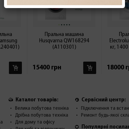
ильна
Пральна машина
Пра
Samsung
Husqvarna QW168294
Electrol
240401)
(А110301)
кг, 140
В КОШИК
В КОШИК
15400 грн
18000 
Каталог товарів:
Сервісний центр:
Велика побутова техніка
Підключення та встан
Дрібна побутова техніка
Ремонт будь-якої скл
ка
Для дому та офісу
Популярні посила