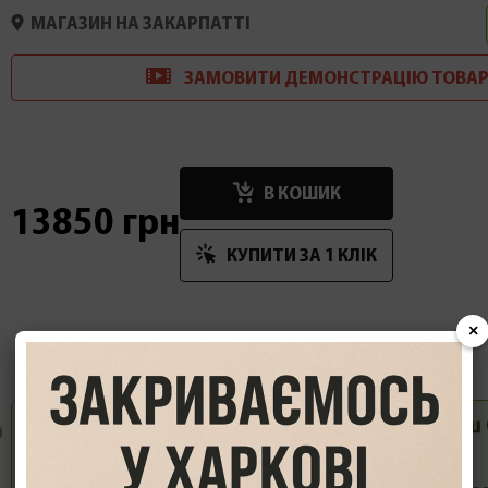
МАГАЗИН НА ЗАКАРПАТТІ
ЗАМОВИТИ
ДЕМОНСТРАЦІ
Ю
ТОВАР
В КОШИК
13850 грн
КУПИТИ ЗА 1 КЛIК
×