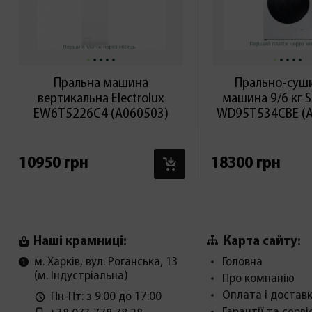
Пральна машина
Прально-суш
вертикальна Electroluх
машина 9/6 кг 
EW6T5226C4 (А060503)
WD95T534CBE (А
В КОШИК
10950 грн
18300 грн
Карта сайту:
Наші крамниці:
м. Харків, вул. Роганська, 13
Головна
(м. Індустріальна)
Про компанію
Оплата і достав
Пн-Пт: з 9:00 до 17:00