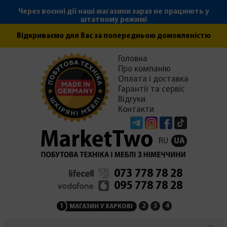
Через воєнні дії наші магазини зараз не працюють у
штатному режимі
Відкриваємо для Вас за попередньою домовленістю
Головна
Про компанію
Оплата і доставка
Гарантії та сервіс
Відгуки
Контакти
Telegram
Instagram
Facebook
Tiktok
RU
UA
073 778 78 28
095 778 78 28
1
2
3
4
МАГАЗИН У ХАРКОВІ
МАГАЗИН НА ЗАКАРПАТ
СЕРВІСНИЙ ЦЕНТР
АДМІНІСТРАЦІЯ