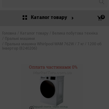
Каталог товару
0
Головна
Каталог товару
Велика побутова техніка
Пральні машини
Пральна машина Whirlpool WAM 762W / 7 кг / 1200 об
Інвертор (В240206)