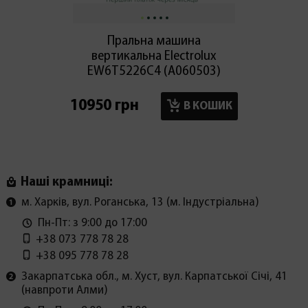
Пральна машина
Праль
вертикальна Electroluх
EW6T5226C4 (А060503)
WD95
10950 грн
18300
В КОШИК
Наші крамниці:
м. Харків, вул. Роганська, 13 (м. Індустріальна)
Пн-Пт: з 9:00 до 17:00
+38 073 778 78 28
+38 095 778 78 28
Закарпатська обл., м. Хуст, вул. Карпатської Січі, 41
(навпроти Алми)