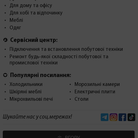
Для дому та офісу
Для хобі та відпочинку
Меблі
Одяг
Сервісний центр:
Підключення та встановлення побутової техніки
Ремонт будь-якої складності побутової та
промислової техніки
Популярні посилання:
Холодильники
Морозильні камери
Шкіряні меблі
Електричні плити
Мікрохвильові печі
Столи
Telegram
Instagram
Face
Шукайте нас у соц.мережах!