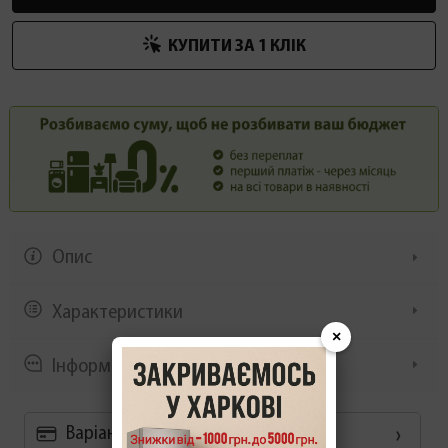
КУПИТИ ЗА 1 КЛIК
Опис
Характеристики
×
Інформація/демонстрація
Варіанти оплати