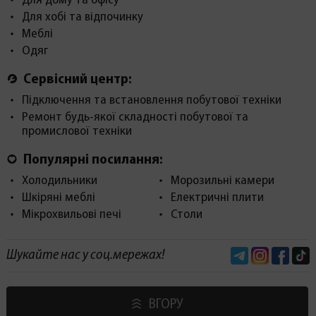
Для дому та офісу
Для хобі та відпочинку
Меблі
Одяг
Сервісний центр:
Підключення та встановлення побутової техніки
Ремонт будь-якої складності побутової та
промислової техніки
Популярні посилання:
Холодильники
Морозильні камери
Шкіряні меблі
Електричні плити
Мікрохвильові печі
Столи
Telegram
Instagram
Face
Шукайте нас у соц.мережах!
ВГОРУ