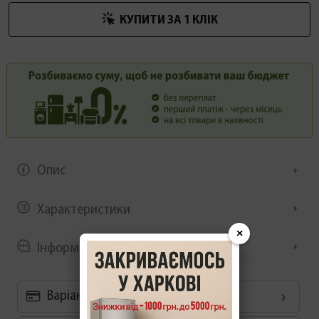
КУПИТИ ЗА 1 КЛIК
Опис
Характеристики
×
Інформація/демонстрація
Варіанти оплати