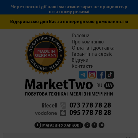
Через воєнні дії наші магазини зараз не працюють у
штатному режимі
Відкриваємо для Вас за попередньою домовленістю
Головна
Про компанію
Оплата і доставка
Гарантії та сервіс
Відгуки
Контакти
Telegram
Instagram
Facebook
Tiktok
RU
UA
073 778 78 28
095 778 78 28
1
2
3
4
МАГАЗИН У ХАРКОВІ
МАГАЗИН НА ЗАКАРПАТ
СЕРВІСНИЙ ЦЕНТР
АДМІНІСТРАЦІЯ