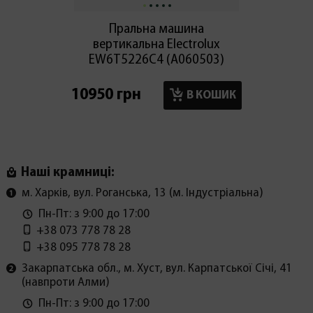
Пральна машина
Праль
вертикальна Electroluх
EW6T5226C4 (А060503)
WD95
10950 грн
18300
В КОШИК
Наші крамниці:
м. Харків, вул. Роганська, 13 (м. Індустріальна)
Пн-Пт: з 9:00 до 17:00
+38 073 778 78 28
+38 095 778 78 28
Закарпатська обл., м. Хуст, вул. Карпатської Січі, 41
(навпроти Алми)
Пн-Пт: з 9:00 до 17:00