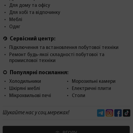
Для дому та офісу
Для хобі та відпочинку
Меблі
Одяг
Сервісний центр:
Підключення та встановлення побутової техніки
Ремонт будь-якої складності побутової та
промислової техніки
Популярні посилання:
Холодильники
Морозильні камери
Шкіряні меблі
Електричні плити
Мікрохвильові печі
Столи
Telegram
Instagram
Face
Шукайте нас у соц.мережах!