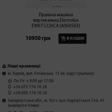
Пральна машина
Праль
вертикальна Electroluх
EW6T5226C4 (А060503)
WD95
10950 грн
18300
В КОШИК
Наші крамниці:
м. Харків, вул. Роганська, 13 (м. Індустріальна)
Пн-Пт: з 9:00 до 17:00
+38 073 778 78 28
+38 095 778 78 28
Закарпатська обл., м. Хуст, вул. Карпатської Січі, 41
(навпроти Алми)