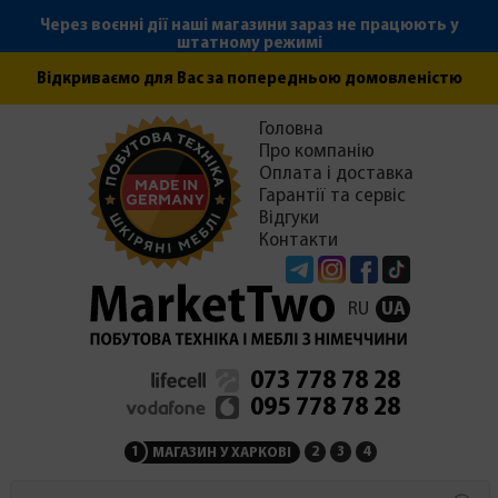
Через воєнні дії наші магазини зараз не працюють у
штатному режимі
Відкриваємо для Вас за попередньою домовленістю
Головна
Про компанію
Оплата і доставка
Гарантії та сервіс
Відгуки
Контакти
Telegram
Instagram
Facebook
Tiktok
RU
UA
073 778 78 28
095 778 78 28
1
2
3
4
МАГАЗИН У ХАРКОВІ
МАГАЗИН НА ЗАКАРПАТ
СЕРВІСНИЙ ЦЕНТР
АДМІНІСТРАЦІЯ