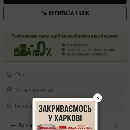
КУПИТИ ЗА 1 КЛIК
Опис
Характеристики
×
Інформація/демонстрація
Варіанти оплати