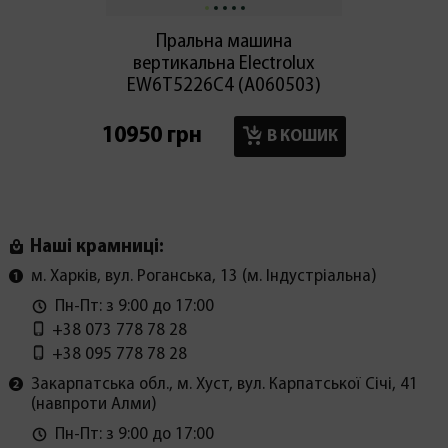
Пральна машина
Праль
вертикальна Electroluх
EW6T5226C4 (А060503)
WD95
10950 грн
18300
В КОШИК
Наші крамниці:
м. Харків, вул. Роганська, 13 (м. Індустріальна)
Пн-Пт: з 9:00 до 17:00
+38 073 778 78 28
+38 095 778 78 28
Закарпатська обл., м. Хуст, вул. Карпатської Січі, 41
(навпроти Алми)
Пн-Пт: з 9:00 до 17:00