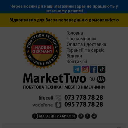
Через воєнні дії наші магазини зараз не працюють у
штатному режимі
Відкриваємо для Вас за попередньою домовленістю
Головна
Про компанію
Оплата і доставка
Гарантії та сервіс
Відгуки
Контакти
Telegram
Instagram
Facebook
Tiktok
RU
UA
073 778 78 28
095 778 78 28
1
2
3
4
МАГАЗИН У ХАРКОВІ
МАГАЗИН НА ЗАКАРПАТ
СЕРВІСНИЙ ЦЕНТР
АДМІНІСТРАЦІЯ