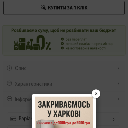
КУПИТИ ЗА 1 КЛIК
Опис
Характеристики
×
Інформація/демонстрація
Варіанти оплати