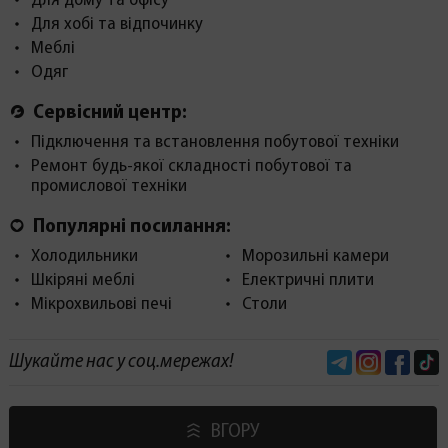
Для дому та офісу
Для хобі та відпочинку
Меблі
Одяг
Сервісний центр:
Підключення та встановлення побутової техніки
Ремонт будь-якої складності побутової та
промислової техніки
Популярні посилання:
Холодильники
Морозильні камери
Шкіряні меблі
Електричні плити
Мікрохвильові печі
Столи
Telegram
Instagram
Face
Шукайте нас у соц.мережах!
ВГОРУ