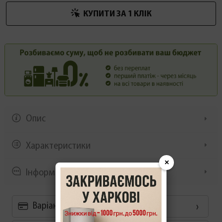
КУПИТИ ЗА 1 КЛIК
Опис
Характеристики
×
Інформація/демонстрація
Варіанти оплати