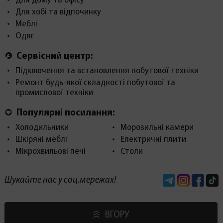
Для дому та офісу
Для хобі та відпочинку
Меблі
Одяг
Сервісний центр:
Підключення та встановлення побутової техніки
Ремонт будь-якої складності побутової та
промислової техніки
Популярні посилання:
Холодильники
Морозильні камери
Шкіряні меблі
Електричні плити
Мікрохвильові печі
Столи
Telegram
Instagram
Face
Шукайте нас у соц.мережах!
ВГОРУ