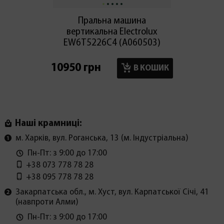
Пральна машина
Праль
вертикальна Electroluх
EW6T5226C4 (А060503)
WD95
10950 грн
18300
В КОШИК
Наші крамниці:
м. Харків, вул. Роганська, 13 (м. Індустріальна)
Пн-Пт: з 9:00 до 17:00
+38 073 778 78 28
+38 095 778 78 28
Закарпатська обл., м. Хуст, вул. Карпатської Січі, 41
(навпроти Алми)
Пн-Пт: з 9:00 до 17:00