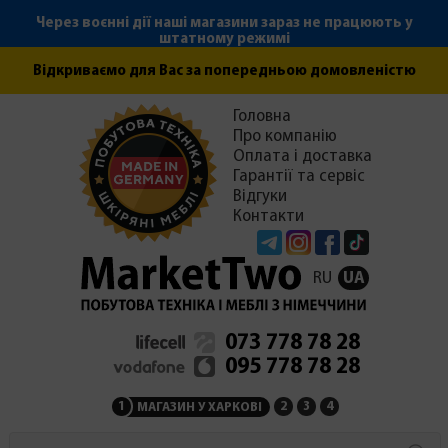
Через воєнні дії наші магазини зараз не працюють у
штатному режимі
Відкриваємо для Вас за попередньою домовленістю
Головна
Про компанію
Оплата і доставка
Гарантії та сервіс
Відгуки
Контакти
Telegram
Instagram
Facebook
Tiktok
RU
UA
073 778 78 28
095 778 78 28
1
2
3
4
МАГАЗИН У ХАРКОВІ
МАГАЗИН НА ЗАКАРПАТ
СЕРВІСНИЙ ЦЕНТР
АДМІНІСТРАЦІЯ