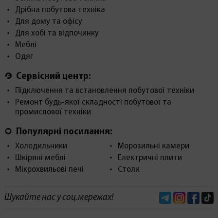
Дрібна побутова техніка
Для дому та офісу
Для хобі та відпочинку
Меблі
Одяг
Сервісний центр:
Підключення та встановлення побутової техніки
Ремонт будь-якої складності побутової та
промислової техніки
Популярні посилання:
Холодильники
Морозильні камери
Шкіряні меблі
Електричні плити
Мікрохвильові печі
Столи
Telegram
Instagram
Face
Шукайте нас у соц.мережах!