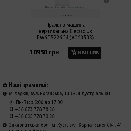
Пральна машина
Праль
вертикальна Electroluх
EW6T5226C4 (А060503)
WD95
10950 грн
18300
В КОШИК
Наші крамниці:
м. Харків, вул. Роганська, 13 (м. Індустріальна)
Пн-Пт: з 9:00 до 17:00
+38 073 778 78 28
+38 095 778 78 28
Закарпатська обл., м. Хуст, вул. Карпатської Січі, 41