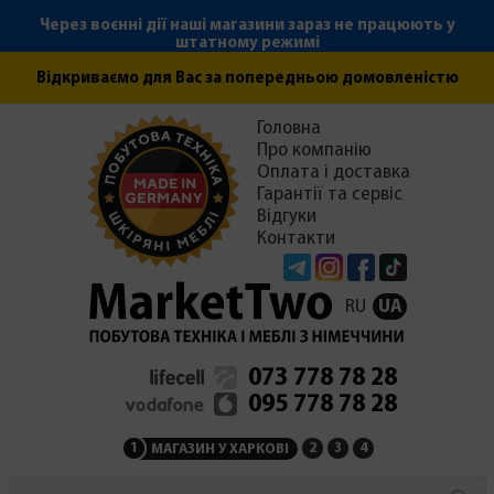
Через воєнні дії наші магазини зараз не працюють у
штатному режимі
Відкриваємо для Вас за попередньою домовленістю
Головна
Про компанію
Оплата і доставка
Гарантії та сервіс
Відгуки
Контакти
Telegram
Instagram
Facebook
Tiktok
RU
UA
073 778 78 28
095 778 78 28
1
2
3
4
МАГАЗИН У ХАРКОВІ
МАГАЗИН НА ЗАКАРПАТ
СЕРВІСНИЙ ЦЕНТР
АДМІНІСТРАЦІЯ