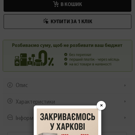
В КОШИК
КУПИТИ ЗА 1 КЛIК
Опис
Характеристики
×
Інформація/демонстрація