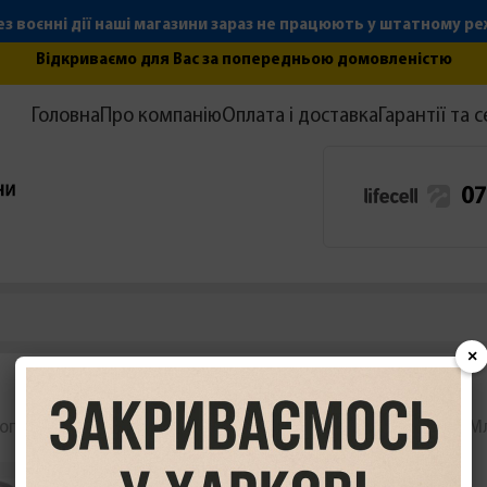
з воєнні дії наші магазини зараз не працюють у штатному р
Відкриваємо для Вас за попередньою домовленістю
Головна
Про компанію
Оплата і доставка
Гарантії та с
07
×
ог товару
Дрібна побутова техніка
Техніка для кухні
М