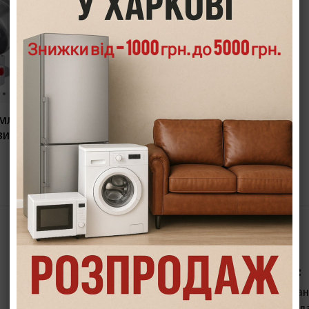
млин Vevor
ави (120603)
В КОШИК
Каталог товарів:
Сервісний центр:
Велика побутова техніка
Підключення та встан