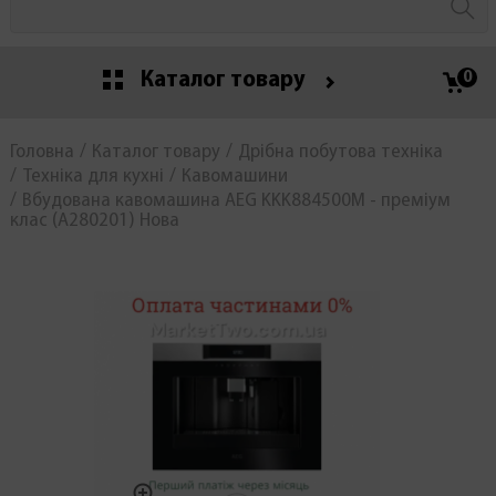
Каталог товару
0
Головна
Каталог товару
Дрібна побутова техніка
Техніка для кухні
Кавомашини
Вбудована кавомашина AEG KKK884500M - преміум
клас (А280201) Нова