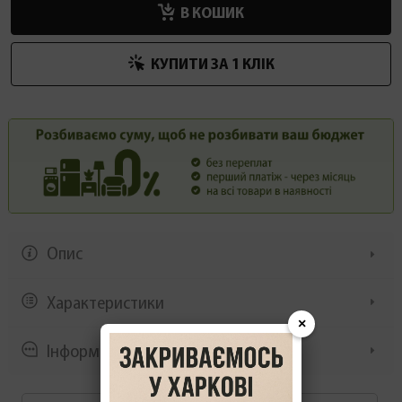
В КОШИК
КУПИТИ ЗА 1 КЛIК
Опис
Характеристики
×
Інформація/демонстрація