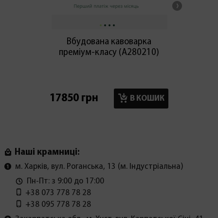
Вбудована кавоварка
Вбудова
преміум-класу (A280210)
IKM5
17850 грн
12750
В КОШИК
Наші крамниці:
м. Харків, вул. Роганська, 13 (м. Індустріальна)
Пн-Пт: з 9:00 до 17:00
+38 073 778 78 28
+38 095 778 78 28