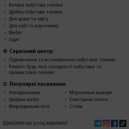
Велика побутова техніка
Дрібна побутова техніка
Для дому та офісу
Для хобі та відпочинку
Меблі
Одяг
Сервісний центр:
Підключення та встановлення побутової техніки
Ремонт будь-якої складності побутової та
промислової техніки
Популярні посилання:
Холодильники
Морозильні камери
Шкіряні меблі
Електричні плити
Мікрохвильові печі
Столи
Telegram
Instagram
Face
Шукайте нас у соц.мережах!