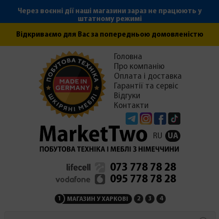
Через воєнні дії наші магазини зараз не працюють у
штатному режимі
Відкриваємо для Вас за попередньою домовленістю
Головна
Про компанію
Оплата і доставка
Гарантії та сервіс
Відгуки
Контакти
Telegram
Instagram
Facebook
Tiktok
RU
UA
073 778 78 28
095 778 78 28
1
2
3
4
МАГАЗИН У ХАРКОВІ
МАГАЗИН НА ЗАКАРПАТ
СЕРВІСНИЙ ЦЕНТР
АДМІНІСТРАЦІЯ