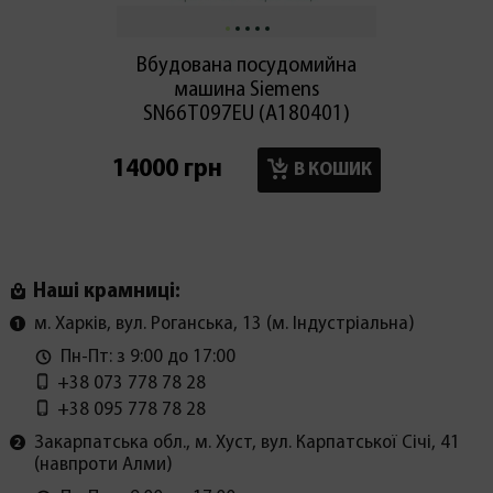
Вбудована посудомийна
Посудо
машина Siemens
Seri
SN66T097EU (А180401)
14000 грн
19200
В КОШИК
Наші крамниці:
м. Харків, вул. Роганська, 13 (м. Індустріальна)
Пн-Пт: з 9:00 до 17:00
+38 073 778 78 28
+38 095 778 78 28
Закарпатська обл., м. Хуст, вул. Карпатської Січі, 41
(навпроти Алми)