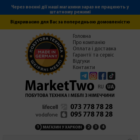
Через воєнні дії наші магазини зараз не працюють у
штатному режимі
Відкриваємо для Вас за попередньою домовленістю
Головна
Про компанію
Оплата і доставка
Гарантії та сервіс
Відгуки
Контакти
Telegram
Instagram
Facebook
Tiktok
RU
UA
073 778 78 28
095 778 78 28
1
2
3
4
МАГАЗИН У ХАРКОВІ
МАГАЗИН НА ЗАКАРПАТ
СЕРВІСНИЙ ЦЕНТР
АДМІНІСТРАЦІЯ