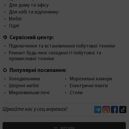
Для дому та офісу
Для хобі та відпочинку
Меблі
Одяг
Сервісний центр:
Підключення та встановлення побутової техніки
Ремонт будь-якої складності побутової та
промислової техніки
Популярні посилання:
Холодильники
Морозильні камери
Шкіряні меблі
Електричні плити
Мікрохвильові печі
Столи
Telegram
Instagram
Face
Шукайте нас у соц.мережах!