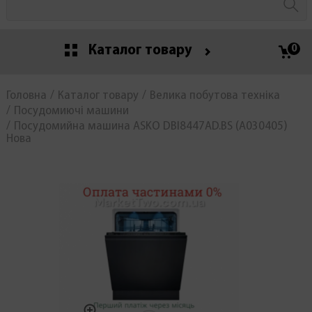
Каталог товару
0
Головна
Каталог товару
Велика побутова техніка
Посудомиючі машини
Посудомийна машина ASKO DBI8447AD.BS (А030405)
Нова