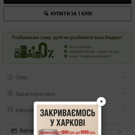
КУПИТИ ЗА 1 КЛIК
Опис
Характеристики
×
Інформація/демонстрація
Варіанти оплати