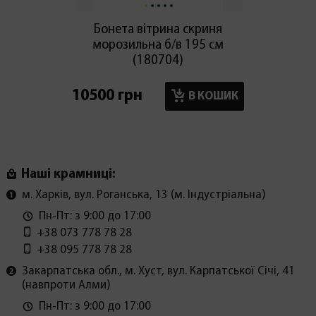
Бонета вітрина скриня
Морози
морозильна б/в 195 см
210 /
(180704)
в
10500 грн
14450
В КОШИК
Наші крамниці:
м. Харків, вул. Роганська, 13 (м. Індустріальна)
Пн-Пт: з 9:00 до 17:00
+38 073 778 78 28
+38 095 778 78 28
Закарпатська обл., м. Хуст, вул. Карпатської Січі, 41
(навпроти Алми)
Пн-Пт: з 9:00 до 17:00