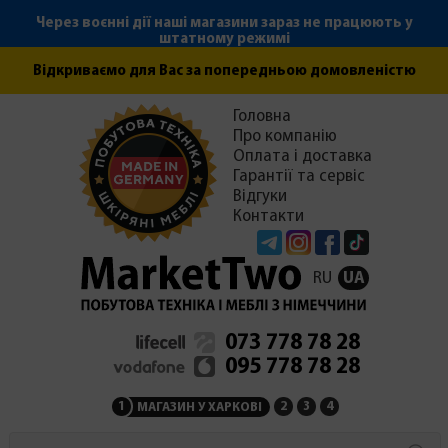
Через воєнні дії наші магазини зараз не працюють у
штатному режимі
Відкриваємо для Вас за попередньою домовленістю
Головна
Про компанію
Оплата і доставка
Гарантії та сервіс
Відгуки
Контакти
Telegram
Instagram
Facebook
Tiktok
RU
UA
073 778 78 28
095 778 78 28
1
2
3
4
МАГАЗИН У ХАРКОВІ
МАГАЗИН НА ЗАКАРПАТ
СЕРВІСНИЙ ЦЕНТР
АДМІНІСТРАЦІЯ