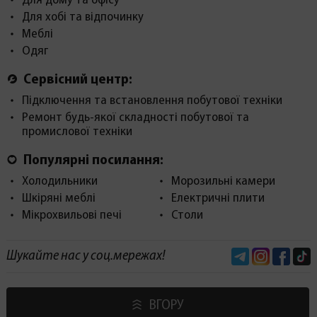
Для дому та офісу
Для хобі та відпочинку
Меблі
Одяг
Сервісний центр:
Підключення та встановлення побутової техніки
Ремонт будь-якої складності побутової та
промислової техніки
Популярні посилання:
Холодильники
Морозильні камери
Шкіряні меблі
Електричні плити
Мікрохвильові печі
Столи
Telegram
Instagram
Face
Шукайте нас у соц.мережах!
ВГОРУ