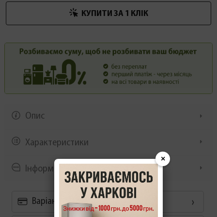
КУПИТИ ЗА 1 КЛIК
Опис
Характеристики
×
Інформація/демонстрація
Варіанти оплати