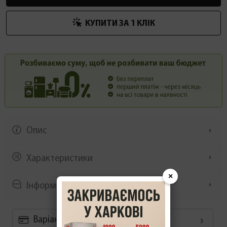
КУПИТИ ЗА 1 КЛIК
Опис
Характеристики
×
Інформація/демонстрація
Варіанти оплати