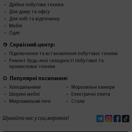
Дрібна побутова техніка
Для дому та офісу
Для хобі та відпочинку
Меблі
Одяг
Сервісний центр:
Підключення та встановлення побутової техніки
Ремонт будь-якої складності побутової та
промислової техніки
Популярні посилання:
Холодильники
Морозильні камери
Шкіряні меблі
Електричні плити
Мікрохвильові печі
Столи
Telegram
Instagram
Face
Шукайте нас у соц.мережах!