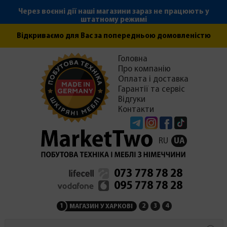
Через воєнні дії наші магазини зараз не працюють у
штатному режимі
Відкриваємо для Вас за попередньою домовленістю
Головна
Про компанію
Оплата і доставка
Гарантії та сервіс
Відгуки
Контакти
Telegram
Instagram
Facebook
Tiktok
RU
UA
073 778 78 28
095 778 78 28
1
2
3
4
МАГАЗИН У ХАРКОВІ
МАГАЗИН НА ЗАКАРПАТ
СЕРВІСНИЙ ЦЕНТР
АДМІНІСТРАЦІЯ