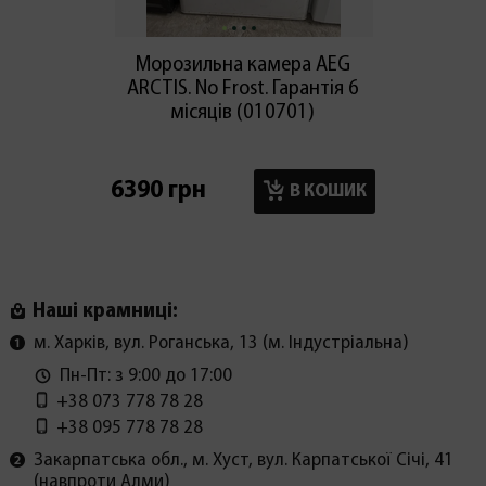
Морозильна камера AEG
Мо
ARCTIS. No Frost. Гарантія 6
премі
місяців (010701)
6390 грн
18020
В КОШИК
Наші крамниці:
м. Харків, вул. Роганська, 13 (м. Індустріальна)
Пн-Пт: з 9:00 до 17:00
+38 073 778 78 28
+38 095 778 78 28
Закарпатська обл., м. Хуст, вул. Карпатської Січі, 41
(навпроти Алми)