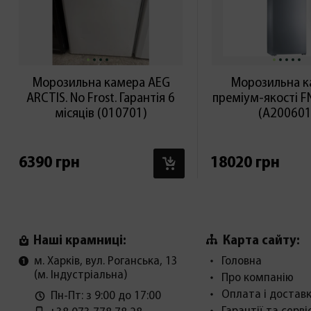
Морозильна камера AEG
Морозильна к
ARCTIS. No Frost. Гарантія 6
преміум-якості F
місяців (010701)
(А200601
В КОШИК
6390 грн
18020 грн
Карта сайту:
Наші крамниці:
м. Харків, вул. Роганська, 13
Головна
(м. Індустріальна)
Про компанію
Оплата і достав
Пн-Пт: з 9:00 до 17:00