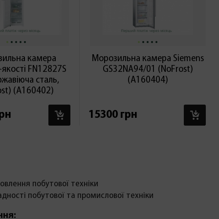
ильна камера
Морозильна камера Siemens
-якості FN12827S
GS32NA94/01 (NoFrost)
ржавіюча сталь,
(А160404)
st) (А160402)
В КОШИК
В 
грн
15300 грн
овлення побутової техніки
адності побутової та промислової техніки
ння: