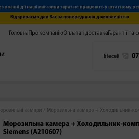
з воєнні дії наші магазини зараз не працюють у штатному р
Відкриваємо для Вас за попередньою домовленістю
Головна
Про компанію
Оплата і доставка
Гарантії та с
07
орозильні камери
Морозильна камера + Холодильник-ком
Морозильна камера + Холодильник-ком
Siemens (А210607)