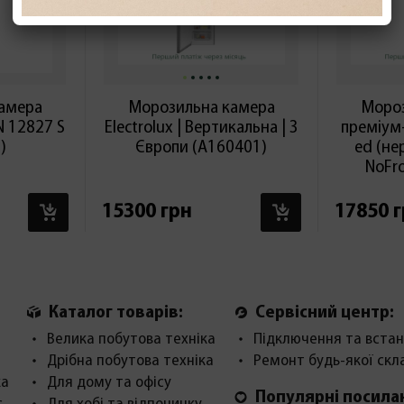
амера
Морозильна камера
Мороз
N 12827 S
Electrolux | Вертикальна | З
преміум
)
Європи (А160401)
ed (не
NoFro
В КОШИК
В КОШИК
15300 грн
17850 
Каталог товарів:
Сервісний центр:
Велика побутова техніка
Підключення та встан
Дрібна побутова техніка
Ремонт будь-якої скл
ка
Для дому та офісу
Популярні посила