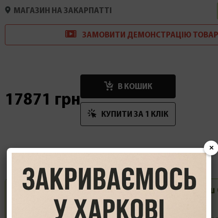
МАГАЗИН НА ЗАКАРПАТТІ
ЗАМОВИТИ
ДЕМОНСТРАЦІ
Ю
ТОВАР
В КОШИК
17871 грн
КУПИТИ ЗА 1 КЛIК
×