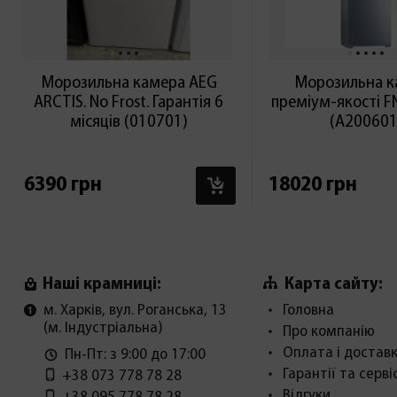
Морозильна камера AEG
Морозильна к
ARCTIS. No Frost. Гарантія 6
преміум-якості F
місяців (010701)
(А200601
В КОШИК
6390 грн
18020 грн
Карта сайту:
Наші крамниці:
м. Харків, вул. Роганська, 13
Головна
(м. Індустріальна)
Про компанію
Оплата і достав
Пн-Пт: з 9:00 до 17:00
Гарантії та серві
+38 073 778 78 28
Відгуки