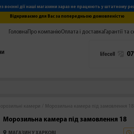
з воєнні дії наші магазини зараз не працюють у штатному р
Відкриваємо для Вас за попередньою домовленістю
Головна
Про компанію
Оплата і доставка
Гарантії та с
07
орозильні камери
Морозильна камера під замовлення 18
Морозильна камера під замовлення 18
МАГАЗИН У ХАРКОВІ