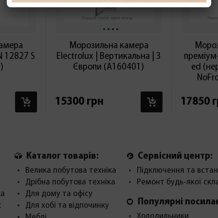
амера
Морозильна камера
Мороз
N 12827 S
Electrolux | Вертикальна | З
преміум
)
Європи (А160401)
ed (не
NoFro
В КОШИК
В КОШИК
15300 грн
17850 
Каталог товарів:
Сервісний центр:
Велика побутова техніка
Підключення та встан
Дрібна побутова техніка
Ремонт будь-якої скл
ка
Для дому та офісу
Популярні посила
с
Для хобі та відпочинку
Холодильники
Меблі