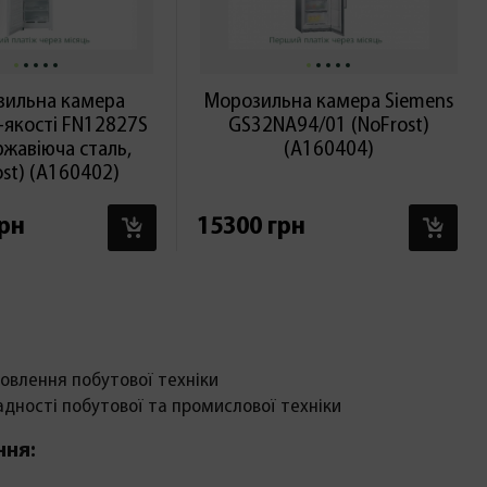
ильна камера
Морозильна камера Siemens
-якості FN12827S
GS32NA94/01 (NoFrost)
ржавіюча сталь,
(А160404)
st) (А160402)
В КОШИК
В 
грн
15300 грн
овлення побутової техніки
адності побутової та промислової техніки
ння: