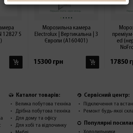
амера
Морозильна камера
Мороз
N 12827 S
Electrolux | Вертикальна | З
преміум
)
Європи (А160401)
ed (не
NoFro
В КОШИК
В КОШИК
15300 грн
17850 
Каталог товарів:
Сервісний центр:
Велика побутова техніка
Підключення та встан
Дрібна побутова техніка
Ремонт будь-якої скл
ка
Для дому та офісу
Популярні посила
с
Для хобі та відпочинку
Холодильники
Меблі