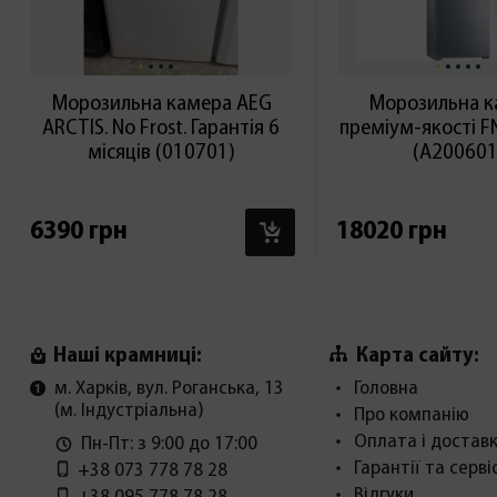
Морозильна камера AEG
Морозильна к
ARCTIS. No Frost. Гарантія 6
преміум-якості F
місяців (010701)
(А200601
В КОШИК
6390 грн
18020 грн
Карта сайту:
Наші крамниці:
м. Харків, вул. Роганська, 13
Головна
(м. Індустріальна)
Про компанію
Оплата і достав
Пн-Пт: з 9:00 до 17:00
Гарантії та серві
+38 073 778 78 28
Відгуки