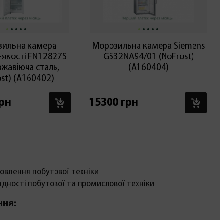
ильна камера
Морозильна камера Siemens
-якості FN12827S
GS32NA94/01 (NoFrost)
ржавіюча сталь,
(А160404)
st) (А160402)
В КОШИК
В 
грн
15300 грн
овлення побутової техніки
адності побутової та промислової техніки
ння: