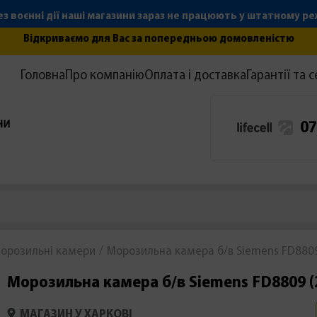
з воєнні дії наші магазини зараз не працюють у штатному р
Відкриваємо для Вас за попередньою домовленістю
Головна
Про компанію
Оплата і доставка
Гарантії та с
07
орозильні камери
Морозильна камера б/в Siemens FD8809
Морозильна камера б/в Siemens FD8809 (
МАГАЗИН У ХАРКОВІ