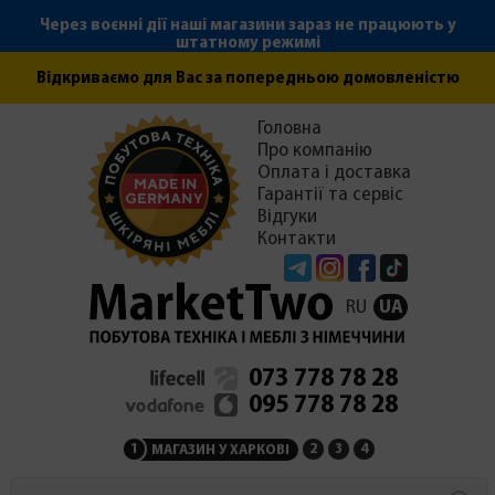
Через воєнні дії наші магазини зараз не працюють у
штатному режимі
Відкриваємо для Вас за попередньою домовленістю
Головна
Про компанію
Оплата і доставка
Гарантії та сервіс
Відгуки
Контакти
Telegram
Instagram
Facebook
Tiktok
RU
UA
073 778 78 28
095 778 78 28
1
2
3
4
МАГАЗИН У ХАРКОВІ
МАГАЗИН НА ЗАКАРПАТ
СЕРВІСНИЙ ЦЕНТР
АДМІНІСТРАЦІЯ