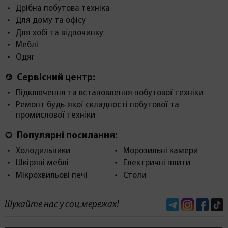
Дрібна побутова техніка
Для дому та офісу
Для хобі та відпочинку
Меблі
Одяг
Сервісний центр:
Підключення та встановлення побутової техніки
Ремонт будь-якої складності побутової та
промислової техніки
Популярні посилання:
Холодильники
Морозильні камери
Шкіряні меблі
Електричні плити
Мікрохвильові печі
Столи
Telegram
Instagram
Face
Шукайте нас у соц.мережах!