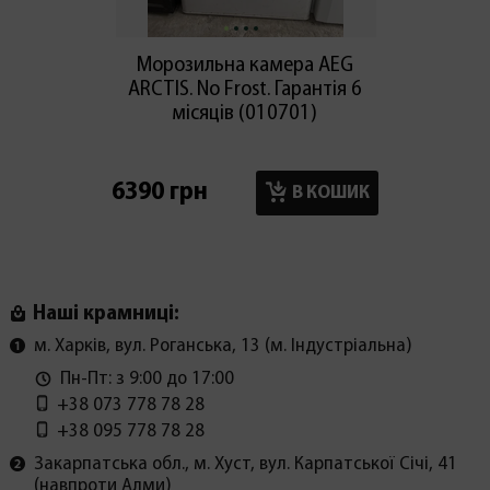
Морозильна камера AEG
Мо
ARCTIS. No Frost. Гарантія 6
премі
місяців (010701)
6390 грн
18020
В КОШИК
Наші крамниці:
м. Харків, вул. Роганська, 13 (м. Індустріальна)
Пн-Пт: з 9:00 до 17:00
+38 073 778 78 28
+38 095 778 78 28
Закарпатська обл., м. Хуст, вул. Карпатської Січі, 41
(навпроти Алми)