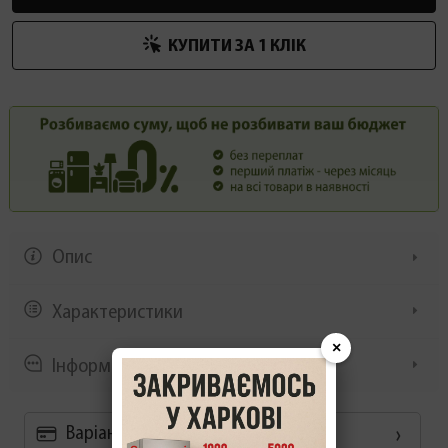
КУПИТИ ЗА 1 КЛIК
Опис
Характеристики
×
Інформація/демонстрація
Варіанти оплати