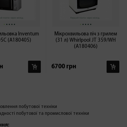
ильовка Inventum
Мікрохвильова піч з грилем
5C (А180405)
(31 л) Whirlpool JT 359/WH
(А180406)
В КОШИК
В 
н
6700 грн
овлення побутової техніки
адності побутової та промислової техніки
ння: