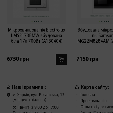
Мікрохвильова піч Electrolux
Вбудована мікро
LMS2173EMW вбудована
піч Samsu
біла 17л 700Вт (А180404)
MG22M8284AM (
В КОШИК
6750 грн
7150 грн
Карта сайту:
Наші крамниці:
м. Харків, вул. Роганська, 13
Головна
(м. Індустріальна)
Про компанію
Оплата і достав
Пн-Пт: з 9:00 до 17:00