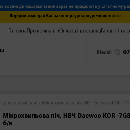
з воєнні дії наші магазини зараз не працюють у штатному р
Відкриваємо для Вас за попередньою домовленістю
Головна
Про компанію
Оплата і доставка
Гарантії та с
07
ікрохвильові печі
Мікрохвильова піч, НВЧ Daewoo KOR -7G
Мікрохвильова піч, НВЧ Daewoo KOR -7G8
б/в