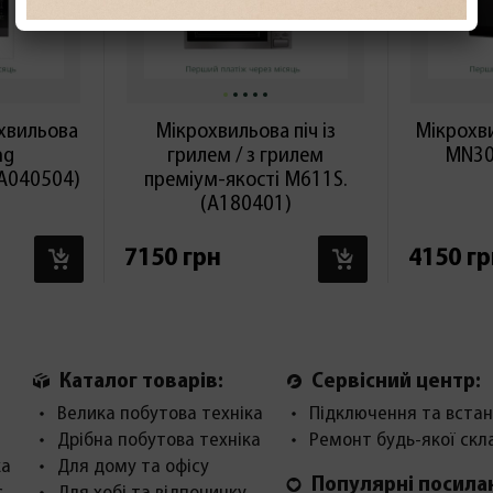
хвильова
Мікрохвильова піч із
Мікрохв
ng
грилем / з грилем
MN30
А040504)
преміум-якості M611S.
(А180401)
В КОШИК
В КОШИК
7150 грн
4150 гр
Каталог товарів:
Сервісний центр:
Велика побутова техніка
Підключення та встан
Дрібна побутова техніка
Ремонт будь-якої скл
ка
Для дому та офісу
Популярні посила