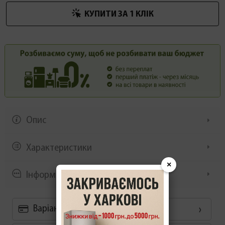
КУПИТИ ЗА 1 КЛIК
Опис
Характеристики
×
Інформація/демонстрація
Варіанти оплати