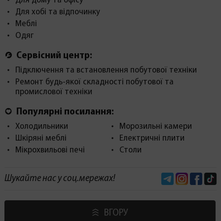
Для дому та офісу
Для хобі та відпочинку
Меблі
Одяг
Сервісний центр:
Підключення та встановлення побутової техніки
Ремонт будь-якої складності побутової та
промислової техніки
Популярні посилання:
Холодильники
Морозильні камери
Шкіряні меблі
Електричні плити
Мікрохвильові печі
Столи
Telegram
Instagram
Face
Шукайте нас у соц.мережах!
ВГОРУ