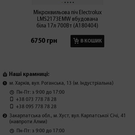
Мікрохвильова піч Electrolux
Вбудо
LMS2173EMW вбудована
піч S
біла 17л 700Вт (А180404)
6750 грн
7150 г
В КОШИК
Наші крамниці:
м. Харків, вул. Роганська, 13 (м. Індустріальна)
Пн-Пт: з 9:00 до 17:00
+38 073 778 78 28
+38 095 778 78 28
Закарпатська обл., м. Хуст, вул. Карпатської Січі, 41
(навпроти Алми)
Пн-Пт: з 9:00 до 17:00