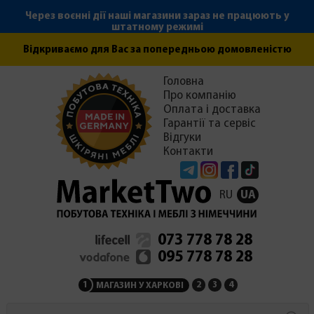
Через воєнні дії наші магазини зараз не працюють у
штатному режимі
Відкриваємо для Вас за попередньою домовленістю
Головна
Про компанію
Оплата і доставка
Гарантії та сервіс
Відгуки
Контакти
Telegram
Instagram
Facebook
Tiktok
RU
UA
073 778 78 28
095 778 78 28
1
2
3
4
МАГАЗИН У ХАРКОВІ
МАГАЗИН НА ЗАКАРПАТ
СЕРВІСНИЙ ЦЕНТР
АДМІНІСТРАЦІЯ