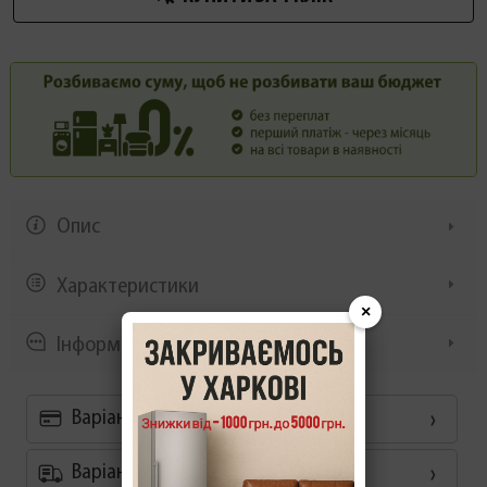
Опис
Характеристики
×
Інформація/демонстрація
Варіанти оплати
Варіанти доставки