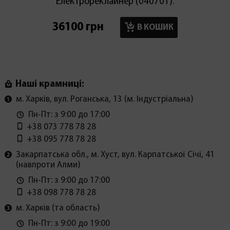
Електрореклайнер (040701).
36100 грн
17900
В КОШИК
Наші крамниці:
м. Харків, вул. Роганська, 13 (м. Індустріальна)
Пн-Пт: з 9:00 до 17:00
+38 073 778 78 28
+38 095 778 78 28
Закарпатська обл., м. Хуст, вул. Карпатської Січі, 41
(навпроти Алми)
Пн-Пт: з 9:00 до 17:00
+38 098 778 78 28
м. Харків (та область)
Пн-Пт: з 9:00 до 19:00