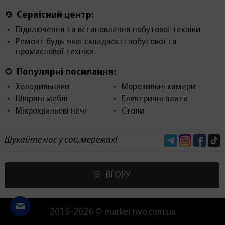
Сервісний центр:
Підключення та встановлення побутової техніки
Ремонт будь-якої складності побутової та
промислової техніки
Популярні посилання:
Холодильники
Морозильні камери
Шкіряні меблі
Електричні плити
Мікрохвильові печі
Столи
Telegram
Instagram
Face
Шукайте нас у соц.мережах!
ВГОРУ
2015-2026 © markettwo.com.ua