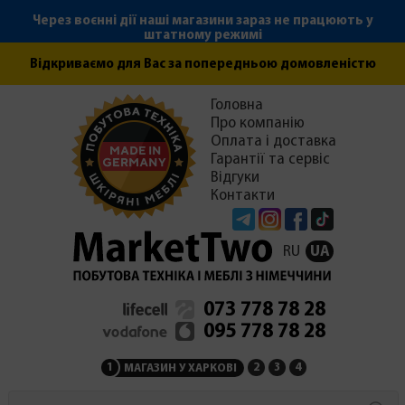
Через воєнні дії наші магазини зараз не працюють у
штатному режимі
Відкриваємо для Вас за попередньою домовленістю
Головна
Про компанію
Оплата і доставка
Гарантії та сервіс
Відгуки
Контакти
Telegram
Instagram
Facebook
Tiktok
RU
UA
073 778 78 28
095 778 78 28
1
2
3
4
МАГАЗИН У ХАРКОВІ
МАГАЗИН НА ЗАКАРПАТ
СЕРВІСНИЙ ЦЕНТР
АДМІНІСТРАЦІЯ