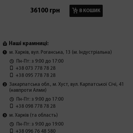
36100 грн
17900
В КОШИК
Наші крамниці:
м. Харків, вул. Роганська, 13 (м. Індустріальна)
Пн-Пт: з 9:00 до 17:00
+38 073 778 78 28
+38 095 778 78 28
Закарпатська обл., м. Хуст, вул. Карпатської Січі, 41
(навпроти Алми)
Пн-Пт: з 9:00 до 17:00
+38 098 778 78 28
м. Харків (та область)
Пн-Пт: з 9:00 до 19:00
+38 096 76 48 580