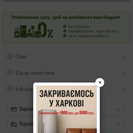
Опис
Характеристики
×
Інформація/демонстрація
Варіанти оплати
Варіанти доставки