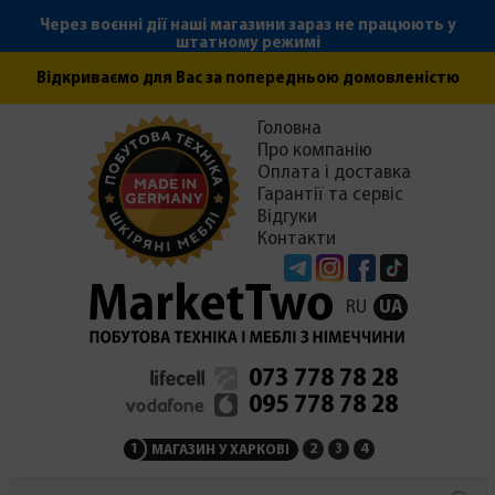
Через воєнні дії наші магазини зараз не працюють у
штатному режимі
Відкриваємо для Вас за попередньою домовленістю
Головна
Про компанію
Оплата і доставка
Гарантії та сервіс
Відгуки
Контакти
Telegram
Instagram
Facebook
Tiktok
RU
UA
073 778 78 28
095 778 78 28
1
2
3
4
МАГАЗИН У ХАРКОВІ
МАГАЗИН НА ЗАКАРПАТ
СЕРВІСНИЙ ЦЕНТР
АДМІНІСТРАЦІЯ