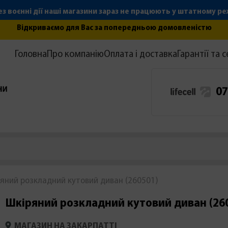
з воєнні дії наші магазини зараз не працюють у штатному р
Відкриваємо для Вас за попередньою домовленістю
Головна
Про компанію
Оплата і доставка
Гарантії та с
07
яний розкладний кутовий диван (260501)
Шкіряний розкладний кутовий диван (26
МАГАЗИН НА ЗАКАРПАТТІ