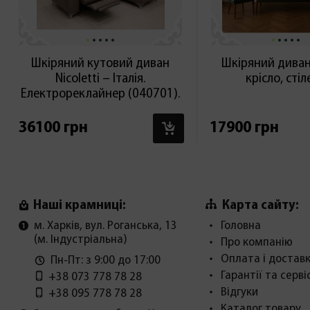
Шкіряний кутовий диван
Шкіряний диван,
Nicoletti – Італія.
крісло, сті
Електрореклайнер (040701).
В КОШИК
36100 грн
17900 грн
Карта сайту:
Наші крамниці:
м. Харків, вул. Роганська, 13
Головна
(м. Індустріальна)
Про компанію
Оплата і достав
Пн-Пт: з 9:00 до 17:00
Гарантії та серві
+38 073 778 78 28
Відгуки
+38 095 778 78 28
Каталог товару