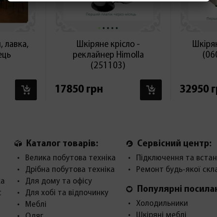
 лавка,
Шкіряне крісло -
Шкіря
лець
реклайнер Himolla
(06
(251103)
В КОШИК
В КОШИК
17850 грн
32950 
Каталог товарів:
Сервісний центр:
Велика побутова техніка
Підключення та встан
Дрібна побутова техніка
Ремонт будь-якої скл
ка
Для дому та офісу
Популярні посила
с
Для хобі та відпочинку
Холодильники
Меблі
Шкіряні меблі
Одяг