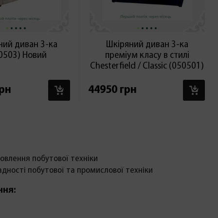
ний диван 3-ка
Шкіряний диван 3-ка
0503) Новий
преміум класу в стилі
Chesterfield / Classic (050501)
В КОШИК
В 
грн
44950 грн
овлення побутової техніки
адності побутової та промислової техніки
ння: