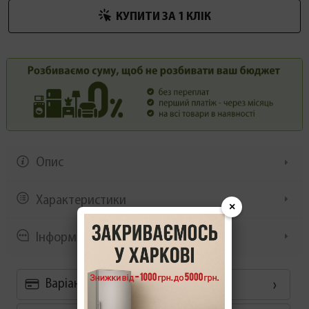
КУПИТИ ЗА 1 КЛIК
Опис
Характеристики
×
Інформація/демонстрація
Варіанти оплати