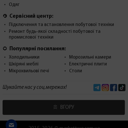
Одяг
Сервісний центр:
Підключення та встановлення побутової техніки
Ремонт будь-якої складності побутової та
промислової техніки
Популярні посилання:
Холодильники
Морозильні камери
Шкіряні меблі
Електричні плити
Мікрохвильові печі
Столи
Telegram
Instagram
Face
Шукайте нас у соц.мережах!
ВГОРУ