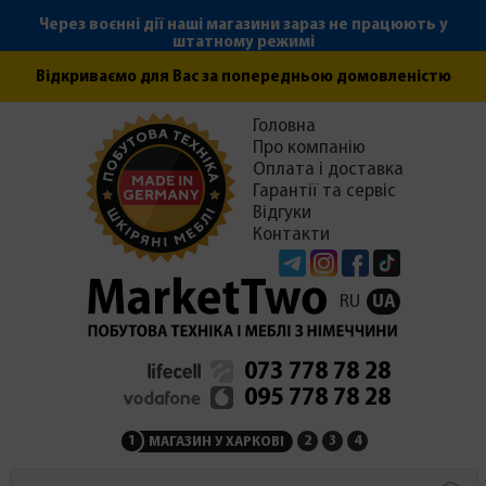
Через воєнні дії наші магазини зараз не працюють у
штатному режимі
Відкриваємо для Вас за попередньою домовленістю
Головна
Про компанію
Оплата і доставка
Гарантії та сервіс
Відгуки
Контакти
Telegram
Instagram
Facebook
Tiktok
RU
UA
073 778 78 28
095 778 78 28
1
2
3
4
МАГАЗИН У ХАРКОВІ
МАГАЗИН НА ЗАКАРПАТ
СЕРВІСНИЙ ЦЕНТР
АДМІНІСТРАЦІЯ