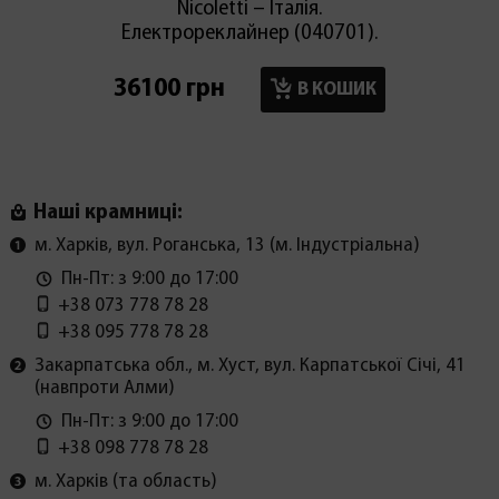
Nicoletti – Італія.
Електрореклайнер (040701).
36100 грн
17900
В КОШИК
Наші крамниці:
м. Харків, вул. Роганська, 13 (м. Індустріальна)
Пн-Пт: з 9:00 до 17:00
+38 073 778 78 28
+38 095 778 78 28
Закарпатська обл., м. Хуст, вул. Карпатської Січі, 41
(навпроти Алми)
Пн-Пт: з 9:00 до 17:00
+38 098 778 78 28
м. Харків (та область)