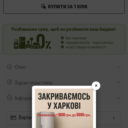
КУПИТИ ЗА 1 КЛIК
Опис
Характеристики
×
Інформація/демонстрація
Варіанти оплати