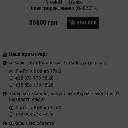
Nicoletti – Італія.
Електрореклайнер (040701).
36100 грн
17900
В КОШИК
Наші крамниці:
м. Харків, вул. Роганська, 13 (м. Індустріальна)
Пн-Пт: з 9:00 до 17:00
+38 073 778 78 28
+38 095 778 78 28
Закарпатська обл., м. Хуст, вул. Карпатської Січі, 41
(навпроти Алми)
Пн-Пт: з 9:00 до 17:00
+38 098 778 78 28
м. Харків (та область)