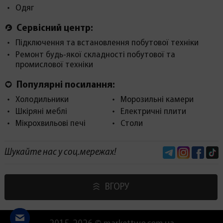
Одяг
Сервісний центр:
Підключення та встановлення побутової техніки
Ремонт будь-якої складності побутової та
промислової техніки
Популярні посилання:
Холодильники
Морозильні камери
Шкіряні меблі
Електричні плити
Мікрохвильові печі
Столи
Telegram
Instagram
Face
Шукайте нас у соц.мережах!
ВГОРУ