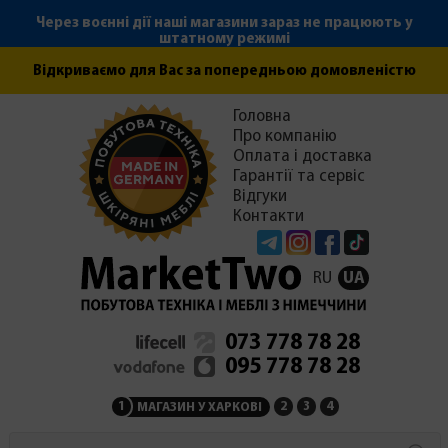
Через воєнні дії наші магазини зараз не працюють у
штатному режимі
Відкриваємо для Вас за попередньою домовленістю
Головна
Про компанію
Оплата і доставка
Гарантії та сервіс
Відгуки
Контакти
Telegram
Instagram
Facebook
Tiktok
RU
UA
073 778 78 28
095 778 78 28
1
2
3
4
МАГАЗИН У ХАРКОВІ
МАГАЗИН НА ЗАКАРПАТ
СЕРВІСНИЙ ЦЕНТР
АДМІНІСТРАЦІЯ