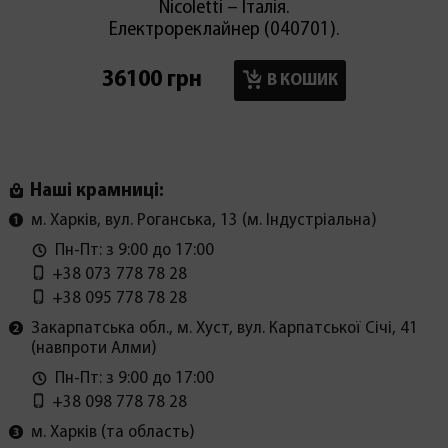
Nicoletti – Італія.
Електрореклайнер (040701).
36100 грн
17900
В КОШИК
Наші крамниці:
м. Харків, вул. Роганська, 13 (м. Індустріальна)
Пн-Пт: з 9:00 до 17:00
+38 073 778 78 28
+38 095 778 78 28
Закарпатська обл., м. Хуст, вул. Карпатської Січі, 41
(навпроти Алми)
Пн-Пт: з 9:00 до 17:00
+38 098 778 78 28
м. Харків (та область)