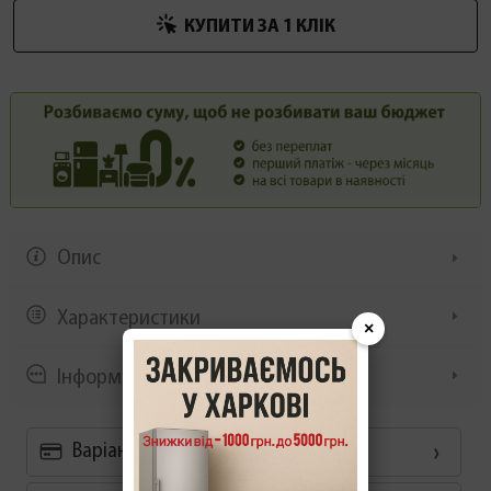
КУПИТИ ЗА 1 КЛIК
Опис
Характеристики
×
Інформація/демонстрація
Варіанти оплати