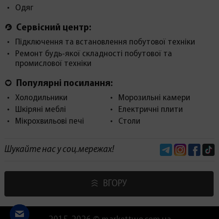
Одяг
Сервісний центр:
Підключення та встановлення побутової техніки
Ремонт будь-якої складності побутової та
промислової техніки
Популярні посилання:
Холодильники
Морозильні камери
Шкіряні меблі
Електричні плити
Мікрохвильові печі
Столи
Telegram
Instagram
Face
Шукайте нас у соц.мережах!
ВГОРУ