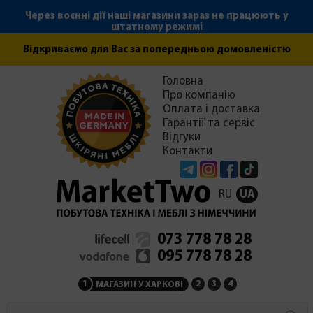
Через воєнні дії наші магазини зараз не працюють у
штатному режимі
Відкриваємо для Вас за попередньою домовленістю
Головна
Про компанію
Оплата і доставка
Гарантії та сервіс
Відгуки
Контакти
Telegram
Instagram
Facebook
Tiktok
RU
UA
073 778 78 28
095 778 78 28
1
2
3
4
МАГАЗИН У ХАРКОВІ
МАГАЗИН НА ЗАКАРПАТ
СЕРВІСНИЙ ЦЕНТР
АДМІНІСТРАЦІЯ