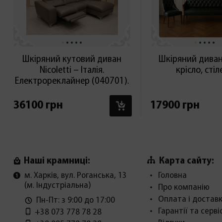
Шкіряний кутовий диван
Шкіряний диван,
Nicoletti – Італія.
крісло, сті
Електрореклайнер (040701).
В КОШИК
36100 грн
17900 грн
Карта сайту:
Наші крамниці:
м. Харків, вул. Роганська, 13
Головна
(м. Індустріальна)
Про компанію
Оплата і достав
Пн-Пт: з 9:00 до 17:00
Гарантії та серві
+38 073 778 78 28