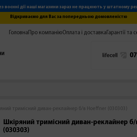
з воєнні дії наші магазини зараз не працюють у штатному р
Відкриваємо для Вас за попередньою домовленістю
Головна
Про компанію
Оплата і доставка
Гарантії та с
07
яний тримісний диван-реклайнер б/в Hoeffner (030303)
Шкіряний тримісний диван-реклайнер б/
(030303)