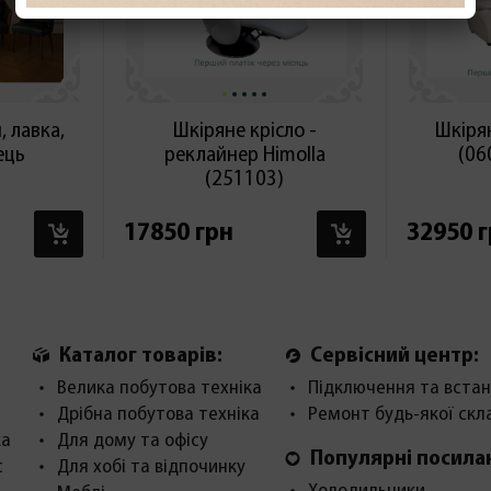
 лавка,
Шкіряне крісло -
Шкіря
лець
реклайнер Himolla
(06
(251103)
В КОШИК
В КОШИК
17850 грн
32950 
Каталог товарів:
Сервісний центр:
Велика побутова техніка
Підключення та встан
Дрібна побутова техніка
Ремонт будь-якої скл
ка
Для дому та офісу
Популярні посила
с
Для хобі та відпочинку