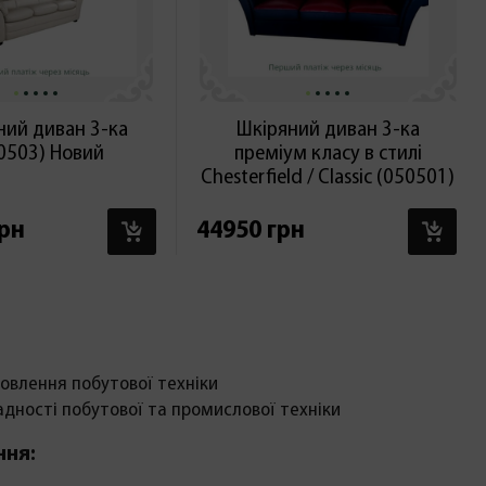
ний диван 3-ка
Шкіряний диван 3-ка
0503) Новий
преміум класу в стилі
Chesterfield / Classic (050501)
В КОШИК
В 
грн
44950 грн
овлення побутової техніки
адності побутової та промислової техніки
ння: