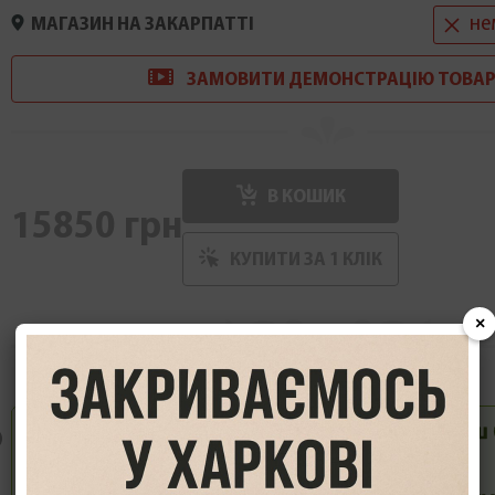
не
МАГАЗИН НА ЗАКАРПАТТІ
ЗАМОВИТИ
ДЕМОНСТРАЦІ
Ю
ТОВАР
В КОШИК
15850 грн
КУПИТИ ЗА 1 КЛIК
×