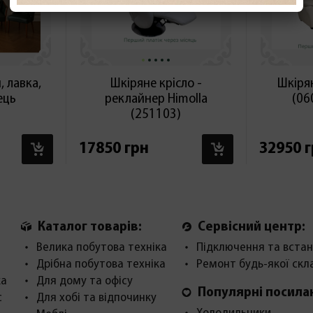
 лавка,
Шкіряне крісло -
Шкіря
лець
реклайнер Himolla
(06
(251103)
В КОШИК
В КОШИК
17850 грн
32950 
Каталог товарів:
Сервісний центр:
Велика побутова техніка
Підключення та встан
Дрібна побутова техніка
Ремонт будь-якої скл
ка
Для дому та офісу
Популярні посила
с
Для хобі та відпочинку