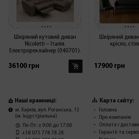
Шкіряний кутовий диван
Шкіряний диван,
Nicoletti – Італія.
крісло, сті
Електрореклайнер (040701).
В КОШИК
36100 грн
17900 грн
Карта сайту:
Наші крамниці:
м. Харків, вул. Роганська, 13
Головна
(м. Індустріальна)
Про компанію
Оплата і достав
Пн-Пт: з 9:00 до 17:00
Гарантії та серві
+38 073 778 78 28