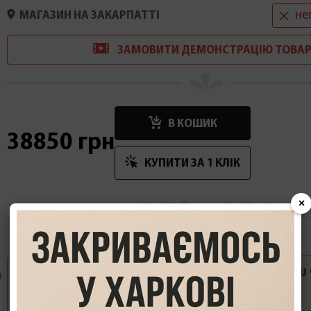
не
МАГАЗИН НА ЗАКАРПАТТІ
ЗАМОВИТИ
ДЕМОНСТРАЦІ
Ю
ТОВАР
В КОШИК
38850 грн
КУПИТИ ЗА 1 КЛIК
×