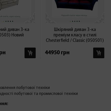
ний диван 3-ка
Шкіряний диван 3-ка
0503) Новий
преміум класу в стилі
Chesterfield / Classic (050501)
В КОШИК
В 
грн
44950 грн
овлення побутової техніки
адності побутової та промислової техніки
ння: