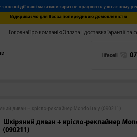
з воєнні дії наші магазини зараз не працюють у штатному р
Відкриваємо для Вас за попередньою домовленістю
Головна
Про компанію
Оплата і доставка
Гарантії та с
07
яний диван + крісло-реклайнер Mondo Italy (090211)
Шкіряний диван + крісло-реклайнер Mond
(090211)