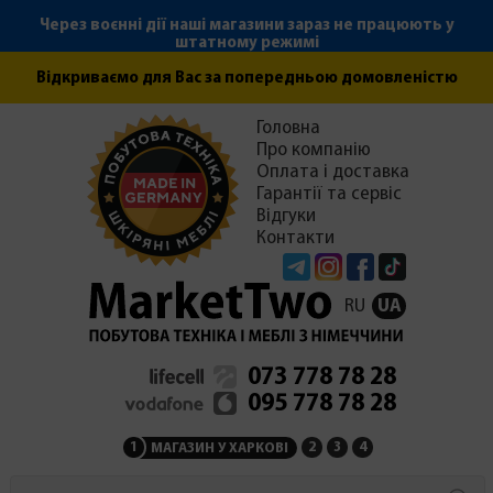
Через воєнні дії наші магазини зараз не працюють у
штатному режимі
Відкриваємо для Вас за попередньою домовленістю
Головна
Про компанію
Оплата і доставка
Гарантії та сервіс
Відгуки
Контакти
Telegram
Instagram
Facebook
Tiktok
RU
UA
073 778 78 28
095 778 78 28
1
2
3
4
МАГАЗИН У ХАРКОВІ
МАГАЗИН НА ЗАКАРПАТ
СЕРВІСНИЙ ЦЕНТР
АДМІНІСТРАЦІЯ