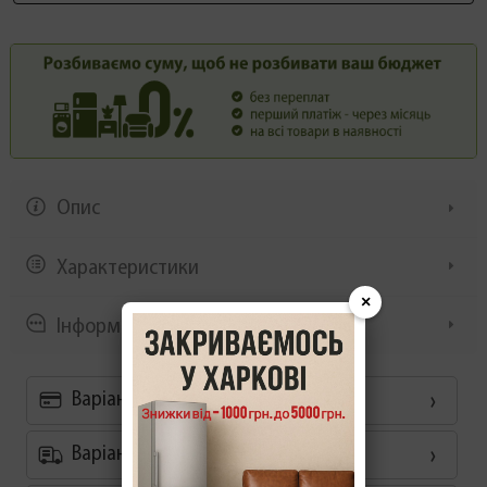
Опис
Характеристики
×
Інформація/демонстрація
Варіанти оплати
Варіанти доставки