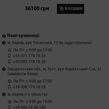
36100 грн
17900
В КОШИК
Наші крамниці:
м. Харків, вул. Роганська, 13 (м. Індустріальна)
Пн-Пт: з 9:00 до 17:00
+38 073 778 78 28
+38 095 778 78 28
Закарпатська обл., м. Хуст, вул. Карпатської Січі, 41
(навпроти Алми)
Пн-Пт: з 9:00 до 17:00
+38 098 778 78 28
м. Харків (та область)
Пн-Пт: з 9:00 до 19:00
+38 096 76 48 580