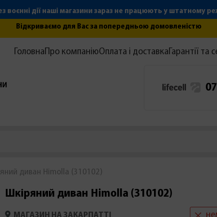
з воєнні дії наші магазини зараз не працюють у штатному р
Відкриваємо для Вас за попередньою домовленістю
Головна
Про компанію
Оплата і доставка
Гарантії та с
07
яний диван Himolla (310102)
Шкіряний диван Himolla (310102)
не
МАГАЗИН НА ЗАКАРПАТТІ