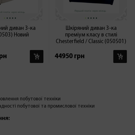
ний диван 3-ка
Шкіряний диван 3-ка
0503) Новий
преміум класу в стилі
Chesterfield / Classic (050501)
В КОШИК
В 
грн
44950 грн
овлення побутової техніки
адності побутової та промислової техніки
ння: