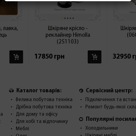
 лавка,
Шкіряне крісло -
Шкіря
лець
реклайнер Himolla
(06
(251103)
В КОШИК
В КОШИК
17850 грн
32950 
Каталог товарів:
Сервісний центр:
Велика побутова техніка
Підключення та встан
Дрібна побутова техніка
Ремонт будь-якої скл
ка
Для дому та офісу
Популярні посила
с
Для хобі та відпочинку
Холодильники
Меблі
Шкіряні меблі