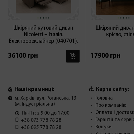
Шкіряний кутовий диван
Шкіряний диван,
Nicoletti – Італія.
крісло, сті
Електрореклайнер (040701).
В КОШИК
36100 грн
17900 грн
Карта сайту:
Наші крамниці:
м. Харків, вул. Роганська, 13
Головна
(м. Індустріальна)
Про компанію
Оплата і достав
Пн-Пт: з 9:00 до 17:00
Гарантії та серві
+38 073 778 78 28
Відгуки
+38 095 778 78 28