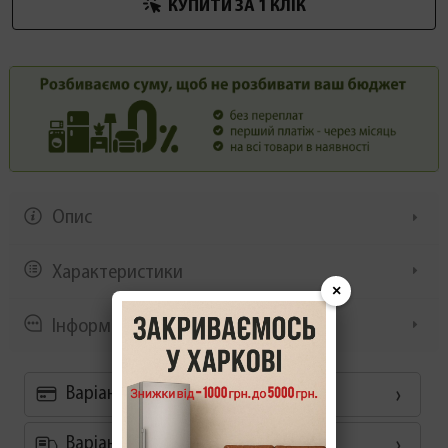
КУПИТИ ЗА 1 КЛIК
Опис
Характеристики
×
Інформація/демонстрація
Варіанти оплати
Варіанти доставки