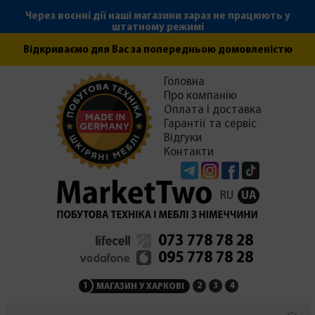
Через воєнні дії наші магазини зараз не працюють у
штатному режимі
Відкриваємо для Вас за попередньою домовленістю
Головна
Про компанію
Оплата і доставка
Гарантії та сервіс
Відгуки
Контакти
Telegram
Instagram
Facebook
Tiktok
RU
UA
073 778 78 28
095 778 78 28
1
2
3
4
МАГАЗИН У ХАРКОВІ
МАГАЗИН НА ЗАКАРПАТ
СЕРВІСНИЙ ЦЕНТР
АДМІНІСТРАЦІЯ