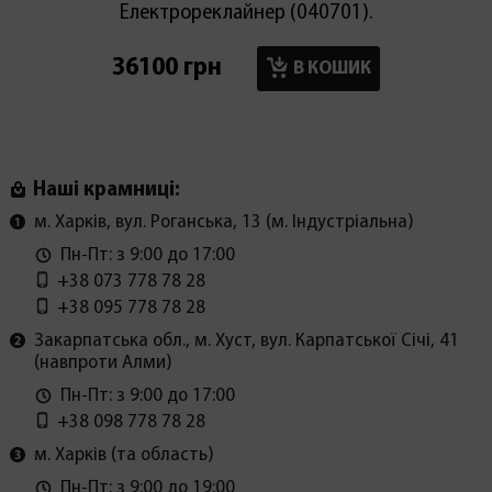
Електрореклайнер (040701).
36100 грн
17900
В КОШИК
Наші крамниці:
м. Харків, вул. Роганська, 13 (м. Індустріальна)
Пн-Пт: з 9:00 до 17:00
+38 073 778 78 28
+38 095 778 78 28
Закарпатська обл., м. Хуст, вул. Карпатської Січі, 41
(навпроти Алми)
Пн-Пт: з 9:00 до 17:00
+38 098 778 78 28
м. Харків (та область)
Пн-Пт: з 9:00 до 19:00