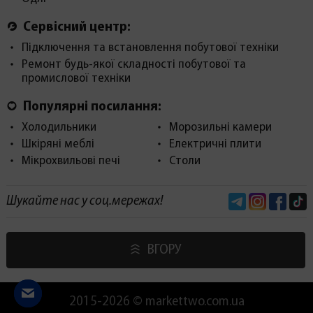
Сервісний центр:
Підключення та встановлення побутової техніки
Ремонт будь-якої складності побутової та
промислової техніки
Популярні посилання:
Холодильники
Морозильні камери
Шкіряні меблі
Електричні плити
Мікрохвильові печі
Столи
Telegram
Instagram
Face
Шукайте нас у соц.мережах!
ВГОРУ
2015-2026 © markettwo.com.ua