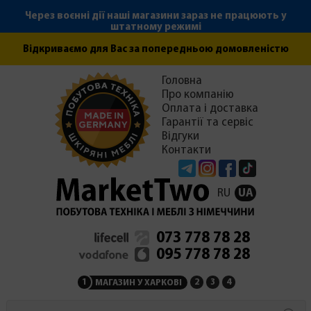
Через воєнні дії наші магазини зараз не працюють у
штатному режимі
Відкриваємо для Вас за попередньою домовленістю
Головна
Про компанію
Оплата і доставка
Гарантії та сервіс
Відгуки
Контакти
Telegram
Instagram
Facebook
Tiktok
RU
UA
073 778 78 28
095 778 78 28
1
2
3
4
МАГАЗИН У ХАРКОВІ
МАГАЗИН НА ЗАКАРПАТ
СЕРВІСНИЙ ЦЕНТР
АДМІНІСТРАЦІЯ