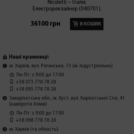
Nicoletti – Італія.
Електрореклайнер (040701).
36100 грн
17900
В КОШИК
Наші крамниці:
м. Харків, вул. Роганська, 13 (м. Індустріальна)
Пн-Пт: з 9:00 до 17:00
+38 073 778 78 28
+38 095 778 78 28
Закарпатська обл., м. Хуст, вул. Карпатської Січі, 41
(навпроти Алми)
Пн-Пт: з 9:00 до 17:00
+38 098 778 78 28
м. Харків (та область)