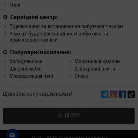
Одяг
Сервісний центр:
Підключення та встановлення побутової техніки
Ремонт будь-якої складності побутової та
промислової техніки
Популярні посилання:
Холодильники
Морозильні камери
Шкіряні меблі
Електричні плити
Мікрохвильові печі
Столи
Telegram
Instagram
Face
Шукайте нас у соц.мережах!
ВГОРУ