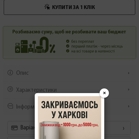
КУПИТИ ЗА 1 КЛIК
Опис
Характеристики
×
Інформація/демонстрація
Варіанти оплати