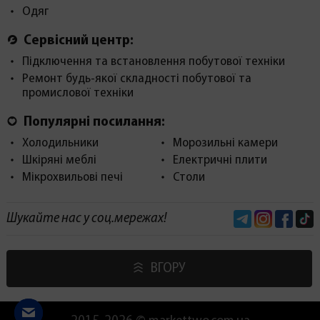
Одяг
Сервісний центр:
Підключення та встановлення побутової техніки
Ремонт будь-якої складності побутової та
промислової техніки
Популярні посилання:
Холодильники
Морозильні камери
Шкіряні меблі
Електричні плити
Мікрохвильові печі
Столи
Telegram
Instagram
Face
Шукайте нас у соц.мережах!
ВГОРУ