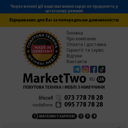
Через воєнні дії наші магазини зараз не працюють у
штатному режимі
Відкриваємо для Вас за попередньою домовленістю
Головна
Про компанію
Оплата і доставка
Гарантії та сервіс
Відгуки
Контакти
Telegram
Instagram
Facebook
Tiktok
RU
UA
073 778 78 28
095 778 78 28
1
2
3
4
МАГАЗИН У ХАРКОВІ
МАГАЗИН НА ЗАКАРПАТ
СЕРВІСНИЙ ЦЕНТР
АДМІНІСТРАЦІЯ