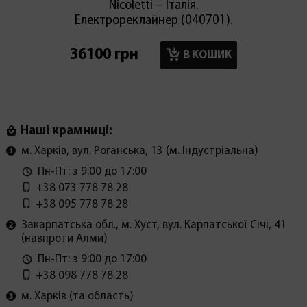
Nicoletti – Італія.
Електрореклайнер (040701).
36100 грн
17900
В КОШИК
Наші крамниці:
м. Харків, вул. Роганська, 13 (м. Індустріальна)
Пн-Пт: з 9:00 до 17:00
+38 073 778 78 28
+38 095 778 78 28
Закарпатська обл., м. Хуст, вул. Карпатської Січі, 41
(навпроти Алми)
Пн-Пт: з 9:00 до 17:00
+38 098 778 78 28
м. Харків (та область)