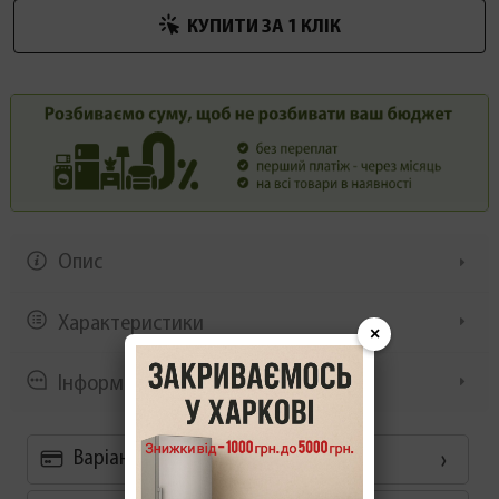
КУПИТИ ЗА 1 КЛIК
Опис
Характеристики
×
Інформація/демонстрація
Варіанти оплати