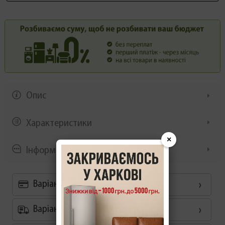
Опис
Характеристики
×
Інформація/демонстрація
Варіанти оплати
Варіанти доставки