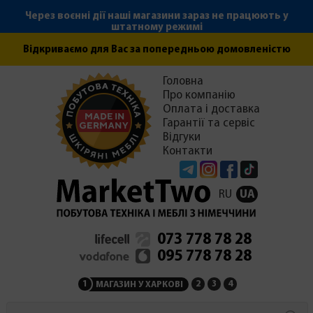
Через воєнні дії наші магазини зараз не працюють у
штатному режимі
Відкриваємо для Вас за попередньою домовленістю
Головна
Про компанію
Оплата і доставка
Гарантії та сервіс
Відгуки
Контакти
Telegram
Instagram
Facebook
Tiktok
RU
UA
073 778 78 28
095 778 78 28
1
2
3
4
МАГАЗИН У ХАРКОВІ
МАГАЗИН НА ЗАКАРПАТ
СЕРВІСНИЙ ЦЕНТР
АДМІНІСТРАЦІЯ