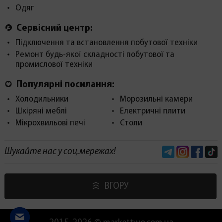
Одяг
Сервісний центр:
Підключення та встановлення побутової техніки
Ремонт будь-якої складності побутової та
промислової техніки
Популярні посилання:
Холодильники
Морозильні камери
Шкіряні меблі
Електричні плити
Мікрохвильові печі
Столи
Telegram
Instagram
Face
Шукайте нас у соц.мережах!
ВГОРУ