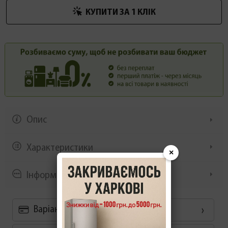
КУПИТИ ЗА 1 КЛIК
Опис
Характеристики
×
Інформація/демонстрація
Варіанти оплати