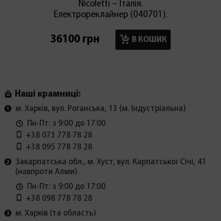
Nicoletti – Італія.
Електрореклайнер (040701).
36100 грн
17900
В КОШИК
Наші крамниці:
м. Харків, вул. Роганська, 13 (м. Індустріальна)
Пн-Пт: з 9:00 до 17:00
+38 073 778 78 28
+38 095 778 78 28
Закарпатська обл., м. Хуст, вул. Карпатської Січі, 41
(навпроти Алми)
Пн-Пт: з 9:00 до 17:00
+38 098 778 78 28
м. Харків (та область)