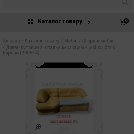
Каталог товару
0
Головна
Каталог товару
Меблі
Шкіряні меблі
Диван кутовий зі спальним місцем «Leolux» б/в з
Європи (290634)