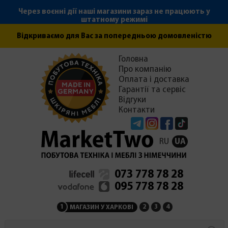
Через воєнні дії наші магазини зараз не працюють у
штатному режимі
Відкриваємо для Вас за попередньою домовленістю
Головна
Про компанію
Оплата і доставка
Гарантії та сервіс
Відгуки
Контакти
Telegram
Instagram
Facebook
Tiktok
RU
UA
073 778 78 28
095 778 78 28
1
2
3
4
МАГАЗИН У ХАРКОВІ
МАГАЗИН НА ЗАКАРПАТ
СЕРВІСНИЙ ЦЕНТР
АДМІНІСТРАЦІЯ