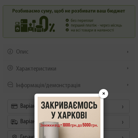
Опис
Характеристики
Інформація/демонстрація
×
Варіанти оплати
Варіанти доставки
Гарантія