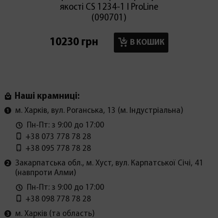
якості CS 1234-1 I ProLine
(090701)
10230 грн
13300
В КОШИК
Наші крамниці:
м. Харків, вул. Роганська, 13 (м. Індустріальна)
Пн-Пт: з 9:00 до 17:00
+38 073 778 78 28
+38 095 778 78 28
Закарпатська обл., м. Хуст, вул. Карпатської Січі, 41
(навпроти Алми)
Пн-Пт: з 9:00 до 17:00
+38 098 778 78 28
м. Харків (та область)