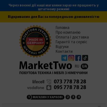
Через воєнні дії наші магазини зараз не працюють у
штатному режимі
Відкриваємо для Вас за попередньою домовленістю
Головна
Про компанію
Оплата і доставка
Гарантії та сервіс
Відгуки
Контакти
Telegram
Instagram
Facebook
Tiktok
RU
UA
073 778 78 28
095 778 78 28
1
2
3
4
МАГАЗИН У ХАРКОВІ
МАГАЗИН НА ЗАКАРПАТ
СЕРВІСНИЙ ЦЕНТР
АДМІНІСТРАЦІЯ