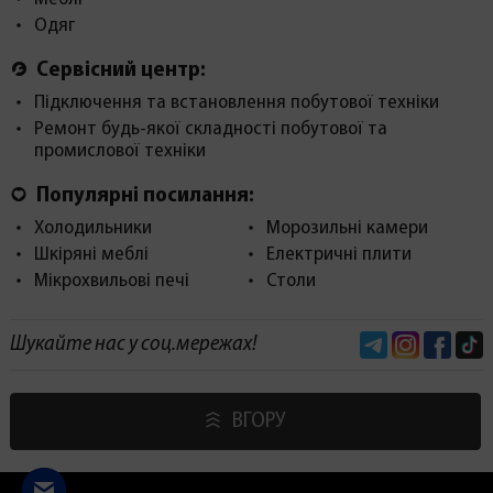
Одяг
Сервісний центр:
Підключення та встановлення побутової техніки
Ремонт будь-якої складності побутової та
промислової техніки
Популярні посилання:
Холодильники
Морозильні камери
Шкіряні меблі
Електричні плити
Мікрохвильові печі
Столи
Telegram
Instagram
Face
Шукайте нас у соц.мережах!
ВГОРУ