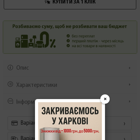
КУПИТИ ЗА 1 КЛIК
Опис
Характеристики
×
Інформація/демонстрація
Варіанти оплати
Варіанти доставки