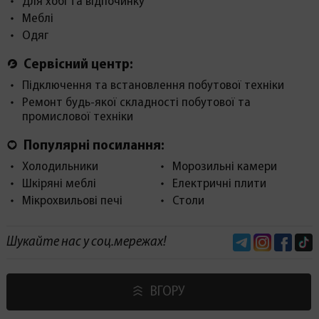
Для хобі та відпочинку
Меблі
Одяг
Сервісний центр:
Підключення та встановлення побутової техніки
Ремонт будь-якої складності побутової та
промислової техніки
Популярні посилання:
Холодильники
Морозильні камери
Шкіряні меблі
Електричні плити
Мікрохвильові печі
Столи
Telegram
Instagram
Face
Шукайте нас у соц.мережах!
ВГОРУ