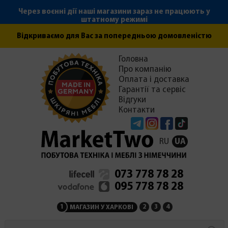
Через воєнні дії наші магазини зараз не працюють у
штатному режимі
Відкриваємо для Вас за попередньою домовленістю
Головна
Про компанію
Оплата і доставка
Гарантії та сервіс
Відгуки
Контакти
Telegram
Instagram
Facebook
Tiktok
RU
UA
073 778 78 28
095 778 78 28
1
2
3
4
МАГАЗИН У ХАРКОВІ
МАГАЗИН НА ЗАКАРПАТ
СЕРВІСНИЙ ЦЕНТР
АДМІНІСТРАЦІЯ