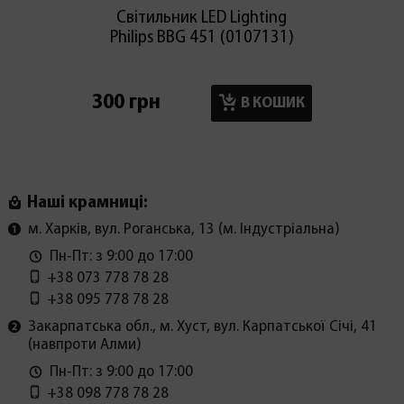
Світильник LED Lighting
Світиль
Philips BBG 451 (0107131)
Tole
300 грн
1650 г
В КОШИК
Наші крамниці:
м. Харків, вул. Роганська, 13 (м. Індустріальна)
Пн-Пт: з 9:00 до 17:00
+38 073 778 78 28
+38 095 778 78 28
Закарпатська обл., м. Хуст, вул. Карпатської Січі, 41
(навпроти Алми)
Пн-Пт: з 9:00 до 17:00
+38 098 778 78 28