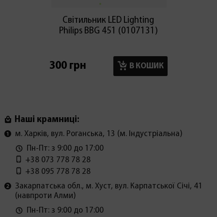
Світильник LED Lighting
Світиль
Philips BBG 451 (0107131)
Tole
300 грн
1650 г
В КОШИК
Наші крамниці:
м. Харків, вул. Роганська, 13 (м. Індустріальна)
Пн-Пт: з 9:00 до 17:00
+38 073 778 78 28
+38 095 778 78 28
Закарпатська обл., м. Хуст, вул. Карпатської Січі, 41
(навпроти Алми)
Пн-Пт: з 9:00 до 17:00