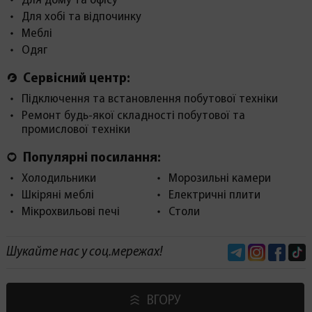
Для дому та офісу
Для хобі та відпочинку
Меблі
Одяг
Сервісний центр:
Підключення та встановлення побутової техніки
Ремонт будь-якої складності побутової та
промислової техніки
Популярні посилання:
Холодильники
Морозильні камери
Шкіряні меблі
Електричні плити
Мікрохвильові печі
Столи
Telegram
Instagram
Face
Шукайте нас у соц.мережах!
ВГОРУ