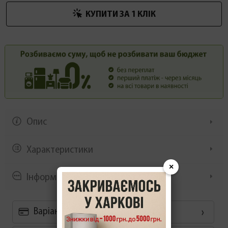
КУПИТИ ЗА 1 КЛIК
Опис
Характеристики
×
Інформація/демонстрація
Варіанти оплати