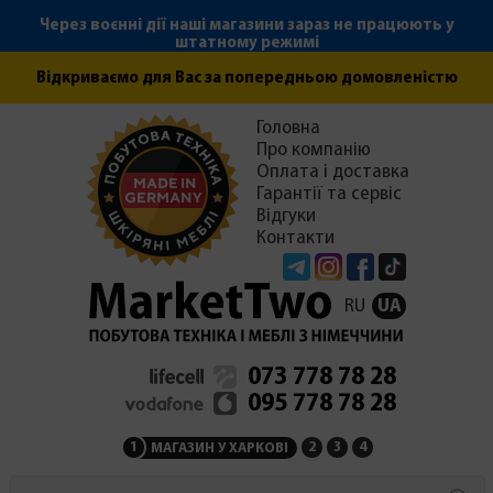
Через воєнні дії наші магазини зараз не працюють у
штатному режимі
Відкриваємо для Вас за попередньою домовленістю
Головна
Про компанію
Оплата і доставка
Гарантії та сервіс
Відгуки
Контакти
Telegram
Instagram
Facebook
Tiktok
RU
UA
073 778 78 28
095 778 78 28
1
2
3
4
МАГАЗИН У ХАРКОВІ
МАГАЗИН НА ЗАКАРПАТ
СЕРВІСНИЙ ЦЕНТР
АДМІНІСТРАЦІЯ