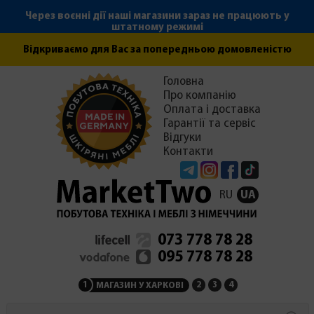
Через воєнні дії наші магазини зараз не працюють у
штатному режимі
Відкриваємо для Вас за попередньою домовленістю
Головна
Про компанію
Оплата і доставка
Гарантії та сервіс
Відгуки
Контакти
Telegram
Instagram
Facebook
Tiktok
RU
UA
073 778 78 28
095 778 78 28
1
2
3
4
МАГАЗИН У ХАРКОВІ
МАГАЗИН НА ЗАКАРПАТ
СЕРВІСНИЙ ЦЕНТР
АДМІНІСТРАЦІЯ