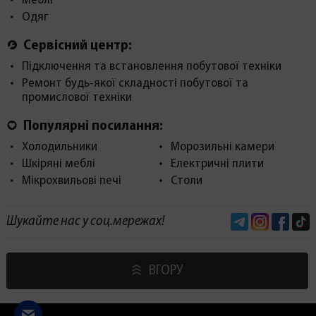
Меблі
Одяг
Сервісний центр:
Підключення та встановлення побутової техніки
Ремонт будь-якої складності побутової та
промислової техніки
Популярні посилання:
Холодильники
Морозильні камери
Шкіряні меблі
Електричні плити
Мікрохвильові печі
Столи
Telegram
Instagram
Face
Шукайте нас у соц.мережах!
ВГОРУ