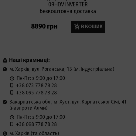
09HDV INVERTER
Нeizlüf
Безкоштовна доставка
8890 грн
2800 г
В КОШИК
Наші крамниці:
м. Харків, вул. Роганська, 13 (м. Індустріальна)
Пн-Пт: з 9:00 до 17:00
+38 073 778 78 28
+38 095 778 78 28
Закарпатська обл., м. Хуст, вул. Карпатської Січі, 41
(навпроти Алми)
Пн-Пт: з 9:00 до 17:00
+38 098 778 78 28
м. Харків (та область)