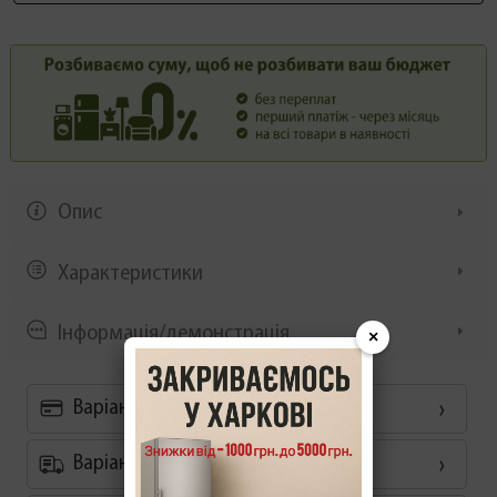
Опис
Характеристики
Інформація/демонстрація
×
Варіанти оплати
Варіанти доставки