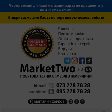
Через воєнні дії наші магазини зараз не працюють у
штатному режимі
Відкриваємо для Вас за попередньою домовленістю
Головна
Про компанію
Оплата і доставка
Гарантії та сервіс
Відгуки
Контакти
Telegram
Instagram
Facebook
Tiktok
RU
UA
073 778 78 28
095 778 78 28
1
2
3
4
МАГАЗИН У ХАРКОВІ
МАГАЗИН НА ЗАКАРПАТ
СЕРВІСНИЙ ЦЕНТР
АДМІНІСТРАЦІЯ