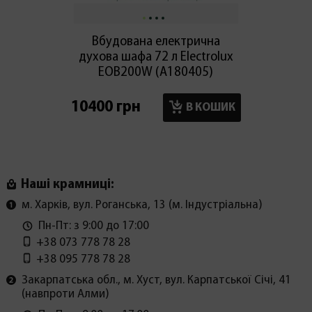
Вбудована електрична
Вбуд
духова шафа 72 л Electrolux
паро
EOB200W (А180405)
10400 грн
46900
В КОШИК
Наші крамниці:
м. Харків, вул. Роганська, 13 (м. Індустріальна)
Пн-Пт: з 9:00 до 17:00
+38 073 778 78 28
+38 095 778 78 28
Закарпатська обл., м. Хуст, вул. Карпатської Січі, 41
(навпроти Алми)