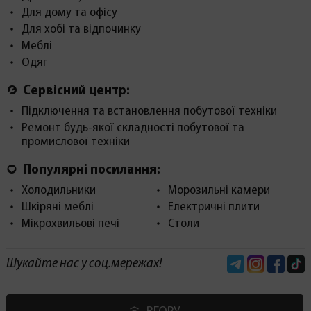
Для дому та офісу
Для хобі та відпочинку
Меблі
Одяг
Сервісний центр:
Підключення та встановлення побутової техніки
Ремонт будь-якої складності побутової та
промислової техніки
Популярні посилання:
Холодильники
Морозильні камери
Шкіряні меблі
Електричні плити
Мікрохвильові печі
Столи
Telegram
Instagram
Face
Шукайте нас у соц.мережах!