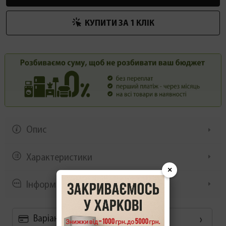
КУПИТИ ЗА 1 КЛIК
Опис
Характеристики
×
Інформація/демонстрація
Варіанти оплати